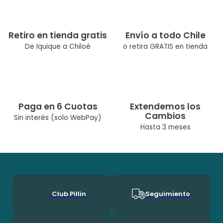
Tipo de Producto: Polera
Género: Niño
Retiro en tienda gratis
Envío a todo Chile
De Iquique a Chiloé
o retira GRATIS en tienda
Color: Naranja
Ocasión: Casual
Composicíon: Algodón 100%
Paga en 6 Cuotas
Extendemos los
Temporada: Primavera / Verano
Cambios
Sin interés (solo WebPay)
Cuidados: Lavar A Máquina Max 30° C/No Usar Cloro/No Usar
Hasta 3 meses
Secadora/Lavar Por Separado O Con Colores Similares
Diseñado Por Nuestro Equipo Chileno De Diseñadoras. Pillín, Es
Una Marca Chilena Con Más De 60 Años En El Mercado, Por Lo
Que Ha Podido Acompañar A Muchas Generaciones Durante
Su Crecimineto. En Pillín, Nos Encanta Ser Niños!
Club Pillin
Seguimiento