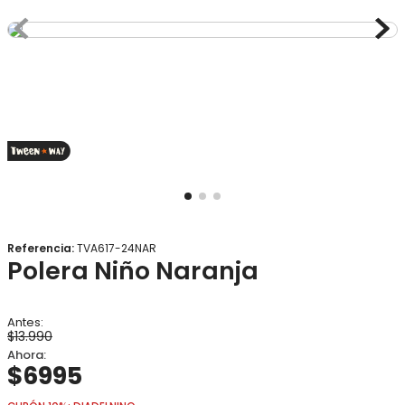
8
.
gorro
9
.
panty
10
.
botas agua
Referencia
:
TVA617-24NAR
Polera Niño Naranja
$
13
.
990
$
6995