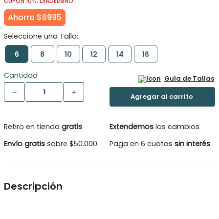
CUPÓN 10%: DIADELNINO
Ahorra
$
6995
6
8
10
12
14
16
Cantidad
Guía de Tallas
－
＋
Retiro en tienda
gratis
Extendemos
los cambios
Envío gratis
sobre $50.000
Paga en 6 cuotas
sin interés
Descripción
Polera manga corta moda niño. Estampado en degradé,
estampado frontal playero