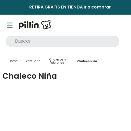
RETIRA GRATIS EN TIENDA
Ir a comprar
Buscar
TÉRMINOS MÁS BUSCADOS
Chalecos y
Vestuario
1
.
buzo
Chaleco Niña
Polerones
2
.
osito
Chaleco Niña
3
.
pijama
4
.
poleron
5
.
body
6
.
zapatillas
7
.
vestidos