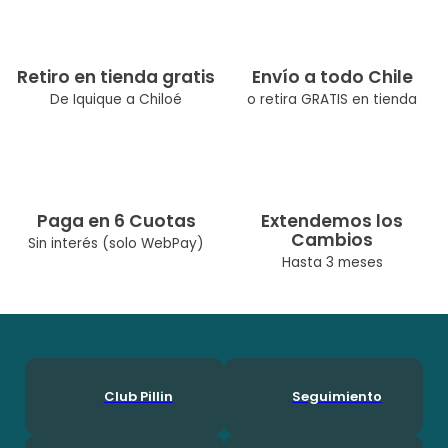
Tipo de Producto: Chaleco
Color:Crudo
Ocasión:Casual Composicion: Acrilico 100.0%
Modelo: PVB902-25CRU
Retiro en tienda gratis
Envío a todo Chile
Cuidados: Lavar A Máquina Max 30° C/No Usar Cloro/No Usar
De Iquique a Chiloé
o retira GRATIS en tienda
Secadora/Lavar Por Separado O Con Colores Similares
Diseñado Por Nuestro Equipo Chileno De Diseñadoras. Pillín, Es
Una Marca Chilena Con Más De 60 Años En El Mercado, Por Lo
Que Ha Podido Acompañar A Muchas Generaciones Durante
Su Crecimineto. En Pillín, Nos Encanta Ser Niños!
Paga en 6 Cuotas
Extendemos los
Cambios
Sin interés (solo WebPay)
Hasta 3 meses
Club Pillin
Seguimiento