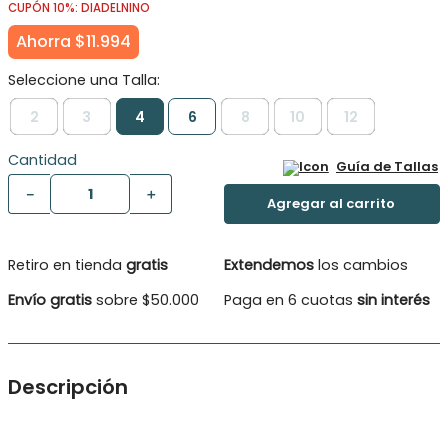
CUPÓN 10%: DIADELNINO
Ahorra
$
11
.
994
2
3
4
6
8
10
12
Cantidad
Guía de Tallas
－
＋
Retiro en tienda
gratis
Extendemos
los cambios
Envío gratis
sobre $50.000
Paga en 6 cuotas
sin interés
Descripción
Chaleco100% acrílico abotonado con diseño liso y trenzas,
además de puños en cuello, puños y cintura.