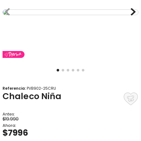
8
.
gorro
9
.
panty
10
.
calcetines
Referencia
:
PVB902-25CRU
Chaleco Niña
$
19
.
990
$
7996