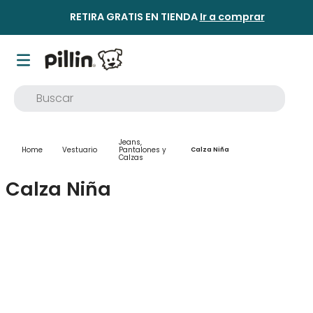
RETIRA GRATIS EN TIENDA
Ir a comprar
Buscar
TÉRMINOS MÁS BUSCADOS
Jeans,
1
.
buzo
Vestuario
Pantalones y
Calza Niña
Calzas
2
.
osito
Calza Niña
3
.
pijama
4
.
poleron
5
.
body
6
.
zapatillas
7
.
vestidos