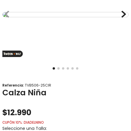
8
.
gorro
9
.
panty
10
.
vestido
Referencia
:
TVB506-25CIR
Calza Niña
$
12
.
990
CUPÓN 10%: DIADELNINO