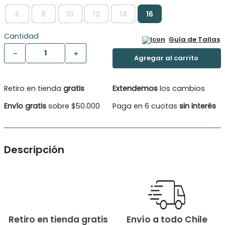
6
8
10
12
14
16
Cantidad
Guía de Tallas
－
＋
Retiro en tienda
gratis
Extendemos
los cambios
Envío gratis
sobre $50.000
Paga en 6 cuotas
sin interés
Descripción
Esta calza está diseñada para brindar calidez y comodidad,
siendo ideal para días fríos. La simplicidad de su diseño la
hace versátil y fácil de combinar con una variedad de
atuendos. Una característica distintiva de esta calza es la
aplicación de botones de decoración en la tela, èstos le dan
un toque de estilo y sofisticación, pasando a ser una prenda
Retiro en tienda gratis
Envío a todo Chile