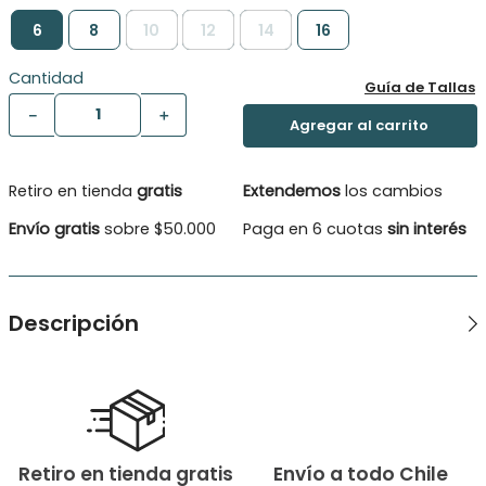
6
8
10
12
14
16
Cantidad
Guía de Tallas
－
＋
Retiro en tienda
gratis
Extendemos
los cambios
Envío gratis
sobre $50.000
Paga en 6 cuotas
sin interés
Descripción
Esta calza está diseñada para brindar calidez y comodidad,
siendo ideal para días fríos. La simplicidad de su diseño la
hace versátil y fácil de combinar con una variedad de
atuendos. Una característica distintiva de esta calza es la
aplicación de botones de decoración en la tela, èstos le dan
un toque de estilo y sofisticación, pasando a ser una prenda
Retiro en tienda gratis
Envío a todo Chile