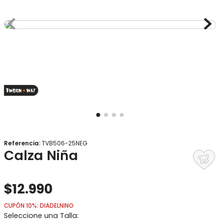
8
.
gorro
9
.
panty
10
.
vestido
Referencia
:
TVB506-25NEG
Calza Niña
$
12
.
990
CUPÓN 10%: DIADELNINO