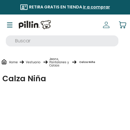
RETIRA GRATIS EN TIENDA
Ir a comprar
Buscar
TÉRMINOS MÁS BUSCADOS
Jeans,
1
.
buzo
Vestuario
Pantalones y
Calza Niña
Calzas
2
.
osito
Calza Niña
3
.
pijama
4
.
poleron
5
.
body
6
.
zapatillas
7
.
vestidos