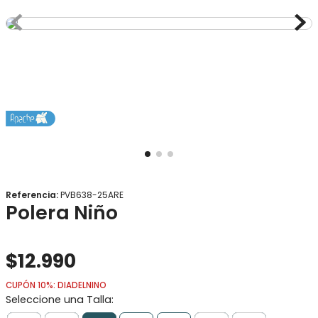
8
.
gorro
9
.
panty
10
.
vestido
Referencia
:
PVB638-25ARE
Polera Niño
$
12
.
990
CUPÓN 10%: DIADELNINO