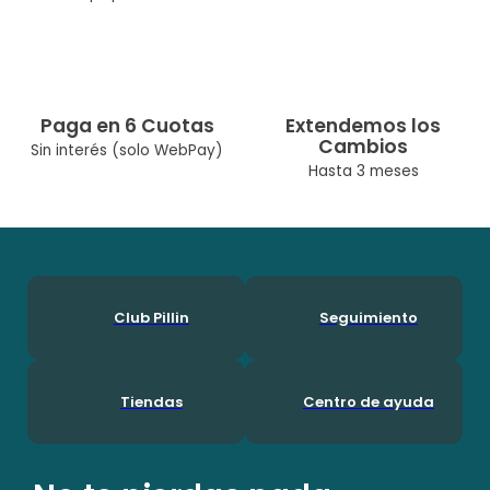
Modelo: PVB638-25ARE
Cuidados: Lavar A Máquina Max 30° C/No Usar Cloro/No Usar
Secadora/Lavar Por Separado O Con Colores Similares
Diseñado Por Nuestro Equipo Chileno De Diseñadoras. Pillín, Es
Una Marca Chilena Con Más De 60 Años En El Mercado, Por Lo
Que Ha Podido Acompañar A Muchas Generaciones Durante
Paga en 6 Cuotas
Extendemos los
Su Crecimineto. En Pillín, Nos Encanta Ser Niños!
Cambios
Sin interés (solo WebPay)
Hasta 3 meses
Club Pillin
Seguimiento
Tiendas
Centro de ayuda