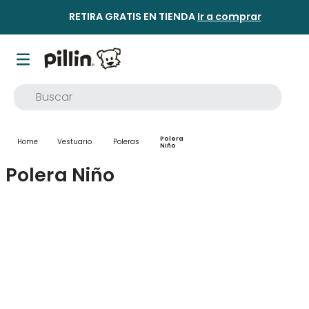
RETIRA GRATIS EN TIENDA
Ir a comprar
Buscar
TÉRMINOS MÁS BUSCADOS
Polera
Vestuario
Poleras
1
.
buzo
Niño
Polera Niño
2
.
osito
3
.
pijama
4
.
poleron
5
.
body
6
.
zapatillas
7
.
vestidos