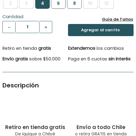
2
3
4
6
8
10
12
Cantidad
Guía de Tallas
－
＋
Retiro en tienda
gratis
Extendemos
los cambios
Envío gratis
sobre $50.000
Paga en 6 cuotas
sin interés
Descripción
El diseño al costado no solo es elegante y moderno, sino que
también ofrece un estilo discreto que se complementa con la
suavidad de la tela. La textura del algodón o de una mezcla
suave asegura que el niño se sienta cómodo
Tipo de Producto: Polera
Color: Cafe
Retiro en tienda gratis
Envío a todo Chile
Ocasión: Casual Composicion: Algodón 100.0%
De Iquique a Chiloé
o retira GRATIS en tienda