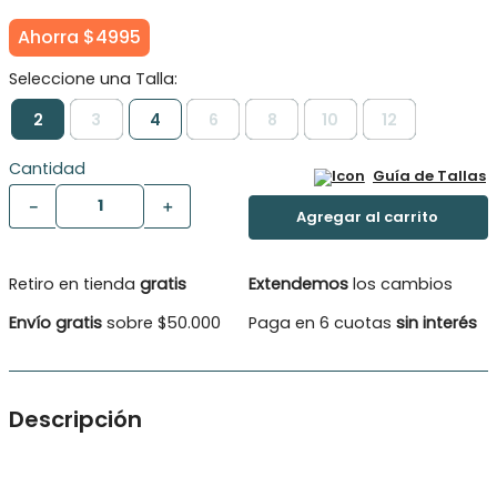
Ahorra
$
4995
2
3
4
6
8
10
12
Cantidad
Guía de Tallas
－
＋
Retiro en tienda
gratis
Extendemos
los cambios
Envío gratis
sobre $50.000
Paga en 6 cuotas
sin interés
Descripción
Suave calza acanalada con cintura elasticada y cordón
decorativo.