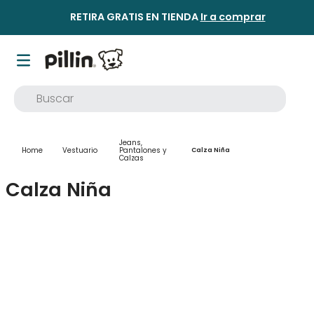
RETIRA GRATIS EN TIENDA
Ir a comprar
Buscar
TÉRMINOS MÁS BUSCADOS
Jeans,
1
.
buzo
Vestuario
Pantalones y
Calza Niña
Calzas
2
.
osito
Calza Niña
3
.
pijama
4
.
poleron
5
.
body
6
.
zapatillas
7
.
vestidos