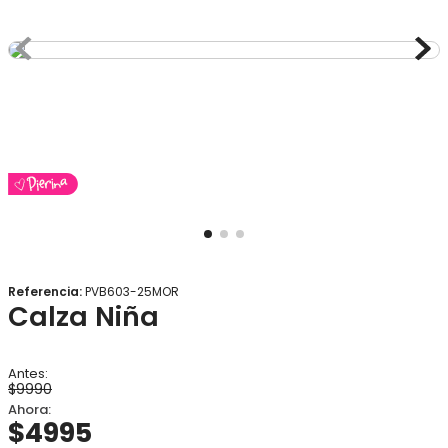
8
.
gorro
9
.
panty
10
.
botas agua
Referencia
:
PVB603-25MOR
Calza Niña
$
9990
$
4995