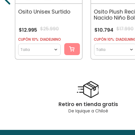
Osito Unisex Surtido
Osito Plush Rec
Nacido Niño Bols
Delantero Terr
$
25
.
990
$
17
.
990
$
12
.
995
$
10
.
794
CUPÓN 10%: DIADELNINO
CUPÓN 10%: DIADELNIN
Talla
Talla
Retiro en tienda gratis
De Iquique a Chiloé