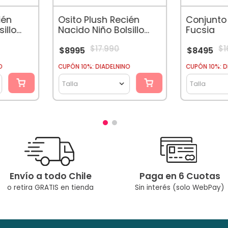
ién
Osito Plush Recién
Conjunto
illo
Nacido Niño Bolsillo
Fucsia
acota
Delantero Azul
$
17
.
990
$
1
$
8995
$
8495
O
CUPÓN 10%: DIADELNINO
CUPÓN 10%: D
Talla
Talla
Envío a todo Chile
Paga en 6 Cuotas
o retira GRATIS en tienda
Sin interés (solo WebPay)