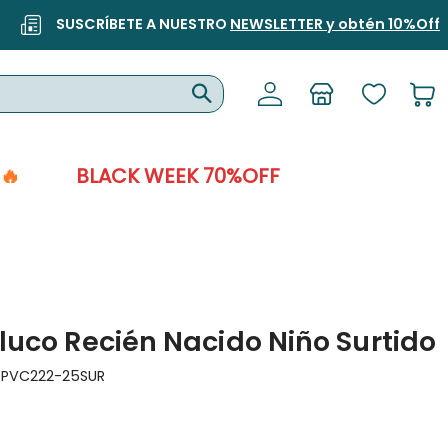
SUSCRÍBETE A NUESTRO
NEWSLETTER y obtén 10%Off
🔥
BLACK WEEK 70%OFF
co Recién Nacido Niño Surtido
:
PVC222-25SUR