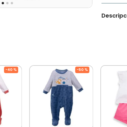
Descripc
Mameluco de
el universo
Tipo de Pr
Color: Surti
Ocasión: Ca
Modelo: PV
Temporada:
Usar Cloro
Diseñado Po
-
40 %
-
50 %
Chilena Co
A Muchas Ge
Niños!