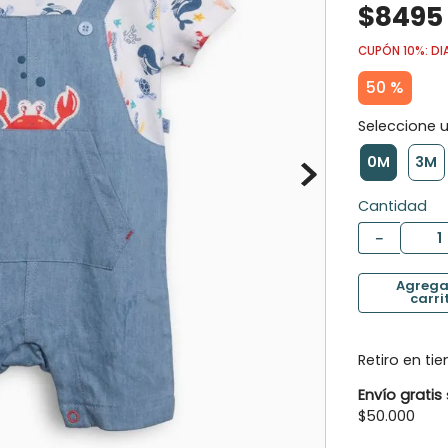
$
8495
10
.
panty
CUPÓN 10%: DI
50 %
0M
3M
Cantidad
－
Retiro en ti
Envío gratis
$50.000