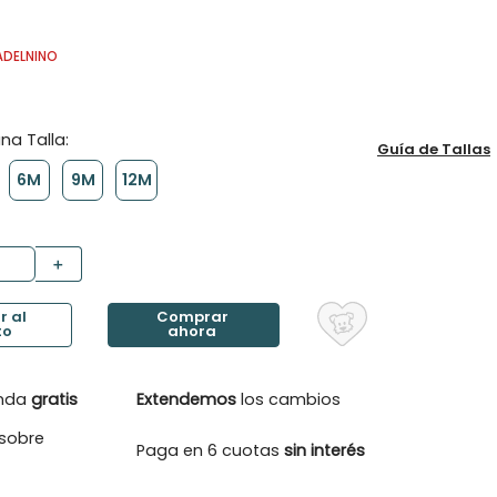
ADELNINO
Guía de Tallas
6M
9M
12M
＋
enda
gratis
Extendemos
los cambios
sobre
Paga en 6 cuotas
sin interés