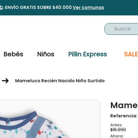
ENVÍO GRATIS SOBRE $40.000
Ver comunas
Buscar
TÉRMINOS MÁS BUSCADOS
1
.
buzo
Bebés
Niños
Pillin Express
SALE
2
.
osito
3
.
pijama
Mameluco Recién Nacido Niño Surtido
4
.
poleron
5
.
body
Mamelu
6
.
zapatillas
7
.
vestidos
Referencia
8
.
gorro
$
16
.
990
9
.
botas agua