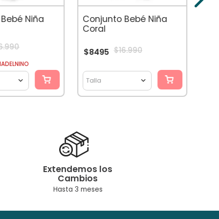
$
9
 Bebé Niña
Conjunto Bebé Niña
Coral
6
.
990
$
16
.
990
$
8495
CUPÓ
IADELNINO
Talla
Tal
Extendemos los
Cambios
Hasta 3 meses