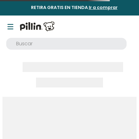
RETIRA GRATIS EN TIENDA
Ir a comprar
Buscar
TÉRMINOS MÁS BUSCADOS
1
.
buzo
2
.
osito
3
.
pijama
4
.
poleron
5
.
body
6
.
zapatillas
7
.
vestidos