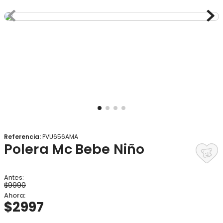
8
.
gorro
9
.
botas agua
10
.
panty
Referencia
:
PVU656AMA
Polera Mc Bebe Niño
$
9990
$
2997