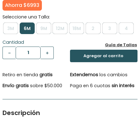
Ahorra
$
6993
3M
6M
9M
12M
18M
2
3
4
Cantidad
Guía de Tallas
－
＋
Retiro en tienda
gratis
Extendemos
los cambios
Envío gratis
sobre $50.000
Paga en 6 cuotas
sin interés
Descripción
Polera M/Corta Basica . Polera M/Corta Basica C/Bolsillo
delantero estampado lineas en 3 combinaciones , broches en
el costado Material: 100% Algodón