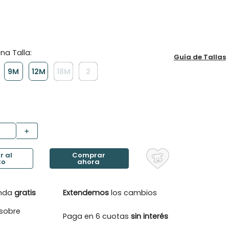
Guía de Tallas
9M
12M
18M
2
＋
enda
gratis
Extendemos
los cambios
sobre
Paga en 6 cuotas
sin interés