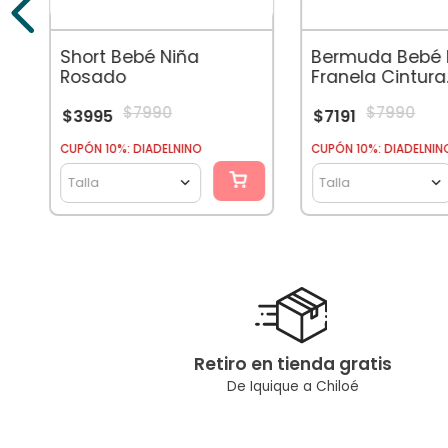
Short Bebé Niña
Bermuda Bebé 
Rosado
Franela Cintura
Elasticada Mel
$
7990
$
7990
$
3995
$
7191
CUPÓN 10%: DIADELNINO
CUPÓN 10%: DIADELNIN
Talla
Talla
Retiro en tienda gratis
De Iquique a Chiloé