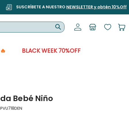
SUSCRÍBETE A NUESTRO
NEWSLETTER y obtén 10%Off
🔥
BLACK WEEK 70%OFF
da Bebé Niño
:
PVU718DEN