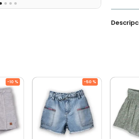
Descripc
Bermuda De
desgastado 
muy cómoda 
33%Polieste
-
10 %
-
50 %