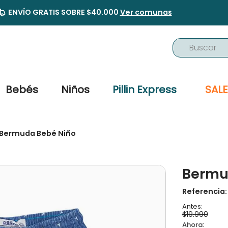
ENVÍO GRATIS SOBRE $40.000
Ver comunas
Buscar
TÉRMINOS MÁS BUSCADOS
1
.
buzo
Bebés
Niños
Pillin Express
SALE
2
.
osito
3
.
pijama
Bermuda Bebé Niño
4
.
poleron
5
.
body
Bermu
6
.
zapatillas
7
.
vestidos
Referencia
8
.
gorro
$
19
.
990
9
.
panty