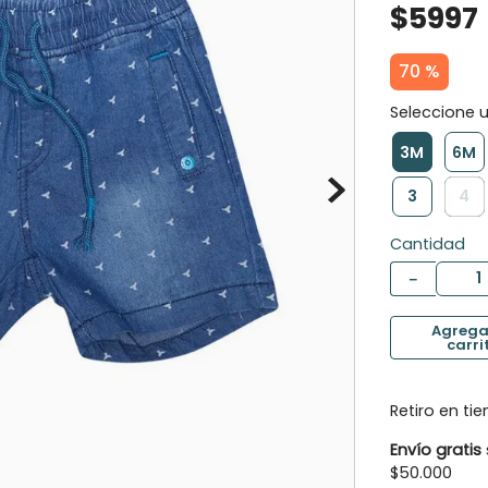
$
5997
10
.
botas agua
70 %
3M
6M
3
4
Cantidad
－
Retiro en ti
Envío gratis
$50.000