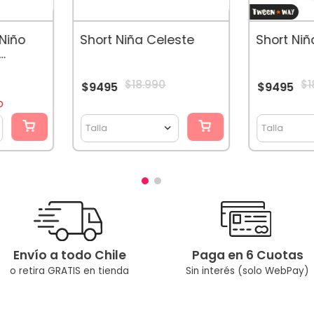
Niño
Short Niña Celeste
Short Ni
ange
$
18
.
990
$
1
$
9495
$
9495
O
Talla
Talla
Envío a todo Chile
Paga en 6 Cuotas
o retira GRATIS en tienda
Sin interés (solo WebPay)