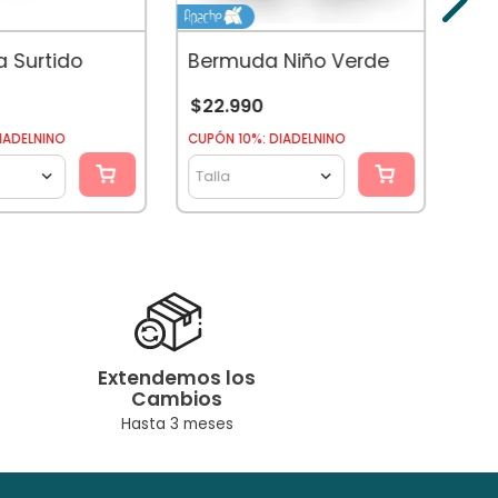
$
1
a Surtido
Bermuda Niño Verde
$
22
.
990
CUPÓ
IADELNINO
CUPÓN 10%: DIADELNINO
Tal
Talla
Extendemos los
Cambios
Hasta 3 meses