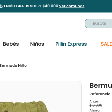
ENVÍO GRATIS SOBRE $40.000
Ver comunas
Buscar
TÉRMINOS MÁS BUSCADOS
1
.
buzo
Bebés
Niños
Pillin Express
SALE
2
.
osito
3
.
pijama
Bermuda Niño
4
.
poleron
5
.
body
Bermu
6
.
zapatillas
7
.
vestidos
Referencia
8
.
gorro
$
16
.
990
9
.
panty