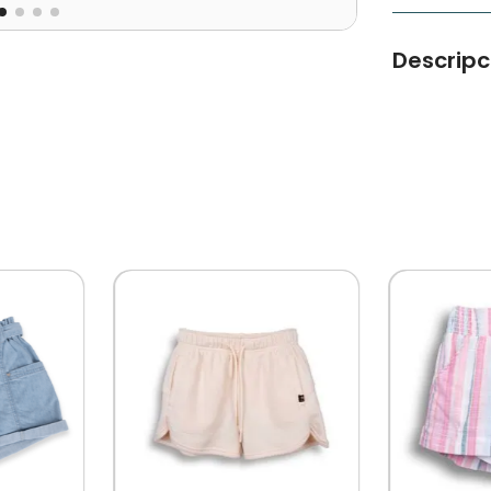
Descripc
Bermuda Ha
básicos. Ga
perfecto. M