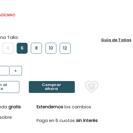
ADELNINO
Guía de Tallas
4
6
8
10
12
＋
enda
gratis
Extendemos
los cambios
sobre
Paga en 6 cuotas
sin interés