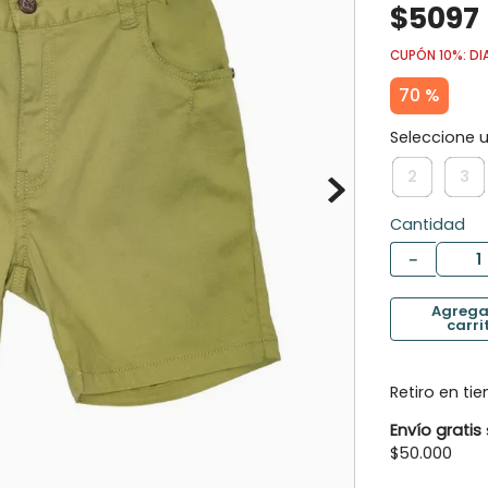
$
5097
10
.
botas agua
CUPÓN 10%: DI
70 %
2
3
Cantidad
－
Retiro en ti
Envío gratis
$50.000