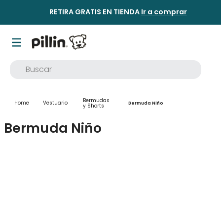
RETIRA GRATIS EN TIENDA
Ir a comprar
Buscar
TÉRMINOS MÁS BUSCADOS
Bermudas
Vestuario
1
.
buzo
Bermuda Niño
y Shorts
2
.
osito
Bermuda Niño
3
.
pijama
4
.
poleron
5
.
body
6
.
zapatillas
7
.
vestidos