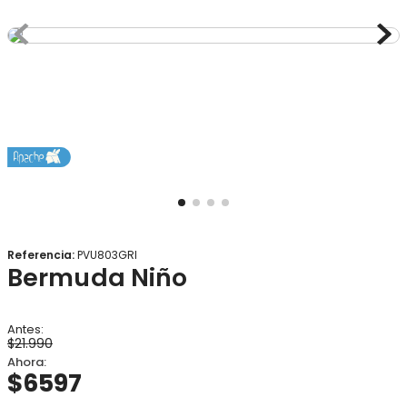
8
.
gorro
9
.
panty
10
.
botas agua
Referencia
:
PVU803GRI
Bermuda Niño
$
21
.
990
$
6597