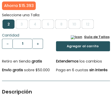
Ahorra
$
15
.
393
2
3
4
6
8
10
12
Cantidad
Guía de Tallas
－
＋
Retiro en tienda
gratis
Extendemos
los cambios
Envío gratis
sobre $50.000
Paga en 6 cuotas
sin interés
Descripción
Bermuda Gabardina pretina elasticada . Bermuda Gabardina
proceso de suavisado pretina elasticada y cordon para
ajustar , bolsillos en los costado y colores muy combinables