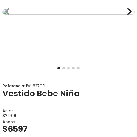
8
.
gorro
9
.
panty
10
.
vestido
Referencia
:
PVU827CEL
Vestido Bebe Niña
$
21
.
990
$
6597