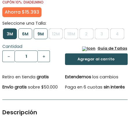
CUPÓN 10%: DIADELNINO
Ahorra
$
15
.
393
3M
6M
9M
12M
18M
2
3
4
Cantidad
Guía de Tallas
－
＋
Retiro en tienda
gratis
Extendemos
los cambios
Envío gratis
sobre $50.000
Paga en 6 cuotas
sin interés
Descripción
Vestido Cintas Onduladas Bebé Niña. Vestido Bebé Niña
adornado de bellas cintas onduladas de diferentes colores.