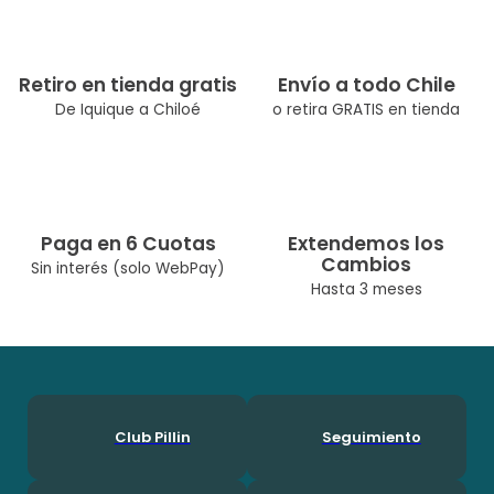
Ambas combinaciones tienes una tela distinta, las cuales dan
versatilidad al diseño. Modelo con corte en la cintura, vivos en
los bordes y abertura en la espalda para facilitar la postura.
Material: 100% Algodón
Retiro en tienda gratis
Envío a todo Chile
De Iquique a Chiloé
o retira GRATIS en tienda
Paga en 6 Cuotas
Extendemos los
Cambios
Sin interés (solo WebPay)
Hasta 3 meses
Club Pillin
Seguimiento