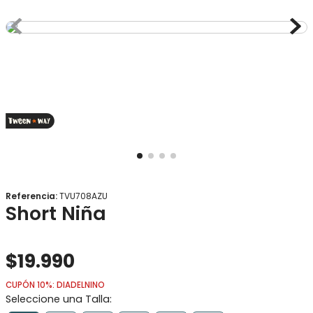
8
.
gorro
9
.
panty
10
.
botas agua
Referencia
:
TVU708AZU
Short Niña
$
19
.
990
CUPÓN 10%: DIADELNINO