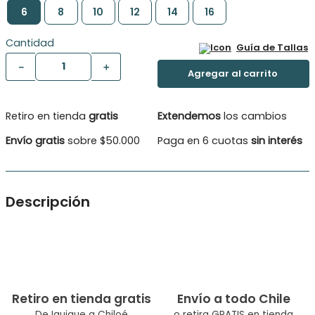
6
8
10
12
14
16
Cantidad
Guía de Tallas
－
＋
Retiro en tienda
gratis
Extendemos
los cambios
Envío gratis
sobre $50.000
Paga en 6 cuotas
sin interés
Descripción
Short chambray Moda Niña.. Short chambray Moda Niña. Tela
ligera y delgada ideal para el verano. Cintura elasticada y
cordón de color para ajuste. Bolsillos delanteros y traseros.
Material: 100% algodón
Retiro en tienda gratis
Envío a todo Chile
De Iquique a Chiloé
o retira GRATIS en tienda