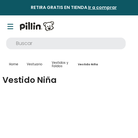
RETIRA GRATIS EN TIENDA
Ir a comprar
Buscar
TÉRMINOS MÁS BUSCADOS
Vestidos y
Vestuario
1
.
buzo
Vestido Niña
Faldas
2
.
osito
Vestido Niña
3
.
pijama
4
.
poleron
5
.
body
6
.
zapatillas
7
.
vestidos