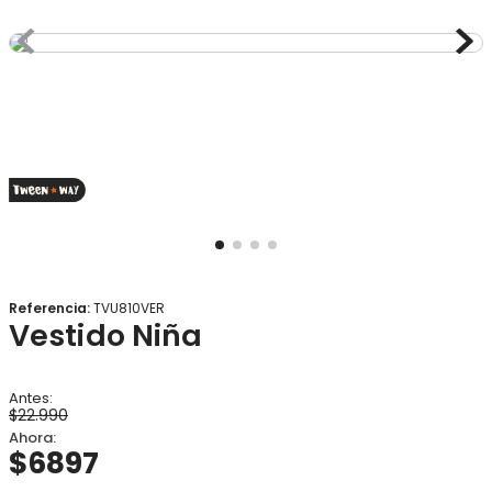
8
.
gorro
9
.
panty
10
.
botas agua
Referencia
:
TVU810VER
Vestido Niña
$
22
.
990
$
6897