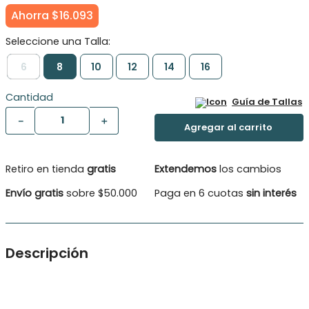
Ahorra
$
16
.
093
6
8
10
12
14
16
Cantidad
Guía de Tallas
－
＋
Retiro en tienda
gratis
Extendemos
los cambios
Envío gratis
sobre $50.000
Paga en 6 cuotas
sin interés
Descripción
Vestido largo estampado Moda Niña. Vestido largo
estampado Moda Niña. Tiras ajustables en la parte posterior.
Detalle de borlas en las tiras. forro para evitar transparencia.