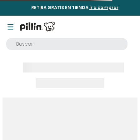
RETIRA GRATIS EN TIENDA
Ir a comprar
Buscar
TÉRMINOS MÁS BUSCADOS
1
.
buzo
2
.
osito
3
.
pijama
4
.
poleron
5
.
body
6
.
zapatillas
7
.
vestidos