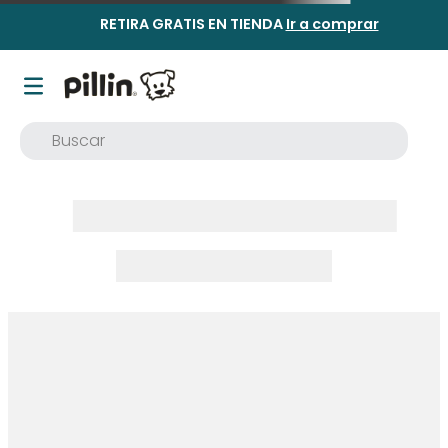
RETIRA GRATIS EN TIENDA
Ir a comprar
Buscar
TÉRMINOS MÁS BUSCADOS
1
.
buzo
2
.
osito
3
.
pijama
4
.
poleron
5
.
body
6
.
zapatillas
7
.
vestidos