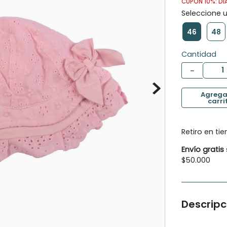
CUPÓN 10%: DI
10
.
botas agua
46
48
Cantidad
－
Retiro en ti
Envío gratis
$50.000
Descripc
Clásico gor