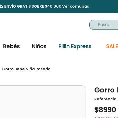
ENVÍO GRATIS SOBRE $40.000
Ver comunas
Buscar
TÉRMINOS MÁS BUSCADOS
1
.
buzo
Bebés
Niños
Pillin Express
SALE
2
.
osito
3
.
pijama
Gorro Bebe Niña Rosado
4
.
poleron
5
.
body
Gorro
6
.
zapatillas
Referencia
7
.
vestidos
$
8990
8
.
gorro
9
.
panty