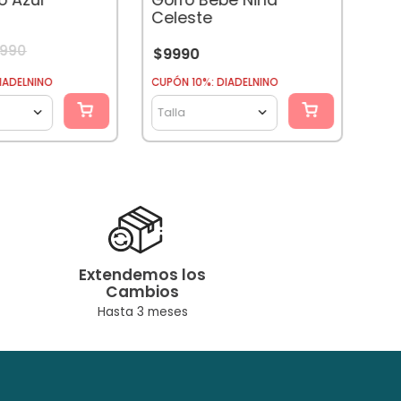
Celeste
7990
$
9990
CUPÓ
IADELNINO
CUPÓN 10%: DIADELNINO
Tal
Talla
Extendemos los
Cambios
Hasta 3 meses