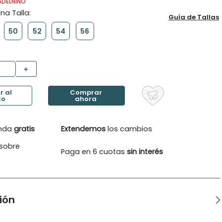
ADELNINO
Guía de Tallas
50
52
54
56
＋
enda
gratis
Extendemos
los cambios
sobre
Paga en 6 cuotas
sin interés
ión
ro Pillin de broderie con forro de algodón y con amarras de ajuste.