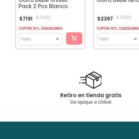
Pack 2 Pcs Blanco
$
7990
$
7990
$
7191
$
2397
CUPÓN 10%: DIADELNINO
CUPÓN 10%: DIADELNIN
Talla
Talla
Retiro en tienda gratis
De Iquique a Chiloé