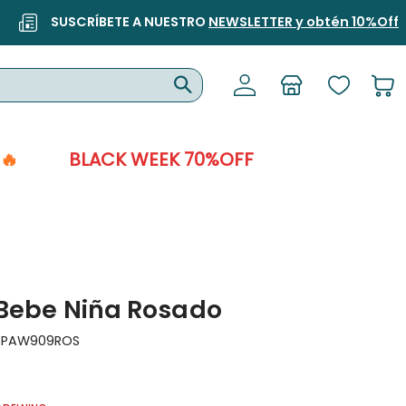
SUSCRÍBETE A NUESTRO
NEWSLETTER y obtén 10%Off
🔥
BLACK WEEK 70%OFF
 Bebe Niña Rosado
:
PAW909ROS