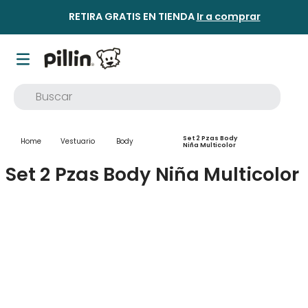
RETIRA GRATIS EN TIENDA
Ir a comprar
Buscar
TÉRMINOS MÁS BUSCADOS
Set 2 Pzas Body
Vestuario
Body
1
.
buzo
Niña Multicolor
Set 2 Pzas Body Niña Multicolor
2
.
osito
3
.
pijama
4
.
poleron
5
.
body
6
.
zapatillas
7
.
vestidos