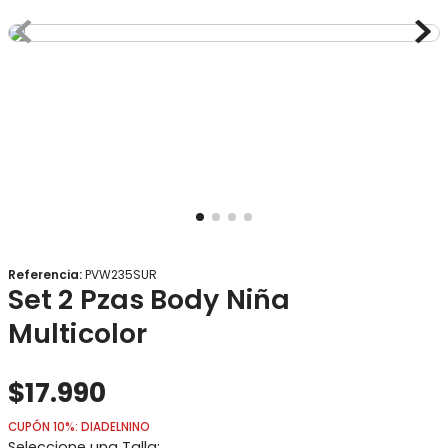
8
.
gorro
9
.
panty
10
.
calcetines
Referencia
:
PVW235SUR
Set 2 Pzas Body Niña
Multicolor
$
17
.
990
CUPÓN 10%: DIADELNINO