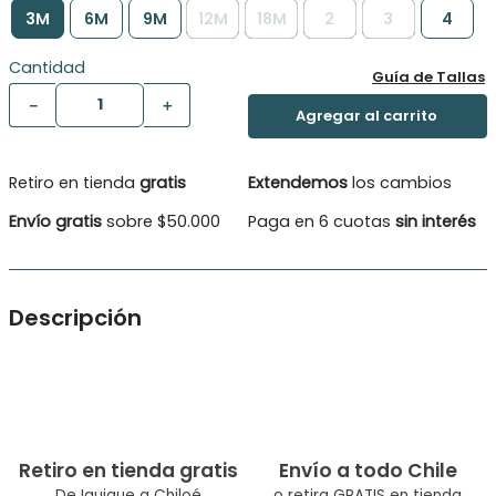
3M
6M
9M
12M
18M
2
3
4
Cantidad
Guía de Tallas
－
＋
Retiro en tienda
gratis
Extendemos
los cambios
Envío gratis
sobre $50.000
Paga en 6 cuotas
sin interés
Descripción
Cómoda calza lisa con cintura elasticada y detalle de vuelos
con macramé en los tobillos
Tipo De Producuto: Calza
Color: Gris
Composición: 95 % Algodón 5 % Elastano
Ocasión: Casual
Retiro en tienda gratis
Envío a todo Chile
Modelo: Pvw672Gri
De Iquique a Chiloé
o retira GRATIS en tienda