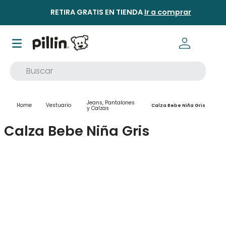
RETIRA GRATIS EN TIENDA
Ir a comprar
Buscar
TÉRMINOS MÁS BUSCADOS
Jeans, Pantalones
Vestuario
1
.
buzo
Calza Bebe Niña Gris
y Calzas
2
.
osito
Calza Bebe Niña Gris
3
.
pijama
4
.
poleron
5
.
body
6
.
zapatillas
7
.
vestidos