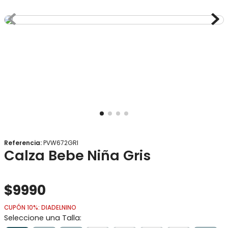
8
.
gorro
9
.
panty
10
.
botas agua
Referencia
:
PVW672GRI
Calza Bebe Niña Gris
$
9990
CUPÓN 10%: DIADELNINO