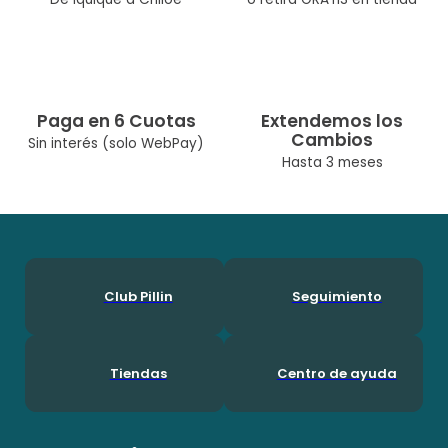
Temporadas: Verano
Cuidados: Lavar A Máquina Max 30° C/No Usar Cloro/No Usar
Secadora/Lavar Por Separado O Con Colores Similares
Diseñado Por Nuestro Equipo Chileno De Diseñadoras. Pillín, Es
Una Marca Chilena Con Más De 60 Años En El Mercado, Por Lo
Que Ha Podido Acompañar A Muchas Generaciones Durante
Paga en 6 Cuotas
Extendemos los
Su Crecimineto. En Pillín, Nos Encanta Ser Niños!
Cambios
Sin interés (solo WebPay)
Hasta 3 meses
Club Pillin
Seguimiento
Tiendas
Centro de ayuda