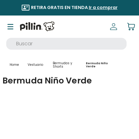
RETIRA GRATIS EN TIENDA
Ir a comprar
Buscar
TÉRMINOS MÁS BUSCADOS
Bermudas y
Bermuda Niño
Vestuario
1
.
buzo
Shorts
Verde
2
.
osito
Bermuda Niño Verde
3
.
pijama
4
.
poleron
5
.
body
6
.
zapatillas
7
.
vestidos