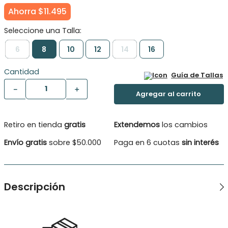
Ahorra
$
11
.
495
6
8
10
12
14
16
Cantidad
Guía de Tallas
－
＋
Retiro en tienda
gratis
Extendemos
los cambios
Envío gratis
sobre $50.000
Paga en 6 cuotas
sin interés
Descripción
Bermuda niño de mezclilla elasticada. Cintura ajustable, 5
bolsillos.
Tipo De Producuto: Bermuda