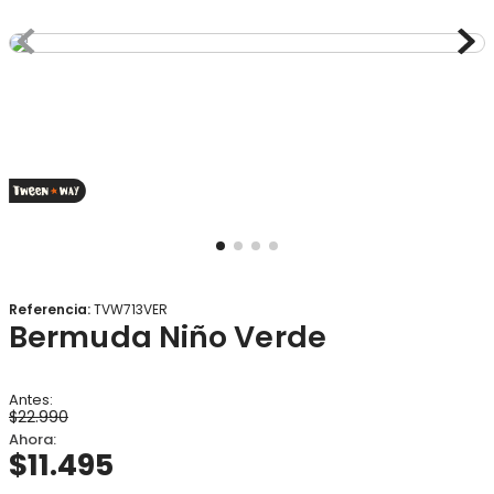
8
.
gorro
9
.
panty
10
.
botas agua
Referencia
:
TVW713VER
Bermuda Niño Verde
$
22
.
990
$
11
.
495