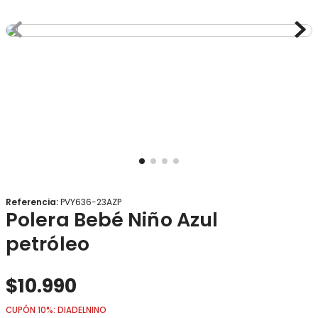
8
.
gorro
9
.
panty
10
.
calcetines
Referencia
:
PVY636-23AZP
Polera Bebé Niño Azul
petróleo
$
10
.
990
CUPÓN 10%: DIADELNINO