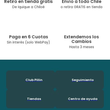
Ocasión: Casual
Retiro en tienda gratis
Envío a todo Chile
Composición: Algodón 100.0%
De Iquique a Chiloé
o retira GRATIS en tienda
Modelo:: PVY636-23AZP
Temporada: Verano
Cuidados: Lavar A Máquina Max 30° C/No Usar Cloro/No Usar
Secadora/Lavar Por Separado O Con Colores Similares
Diseñado Por Nuestro Equipo Chileno De Diseñadoras. Pillín, Es
Paga en 6 Cuotas
Extendemos los
Una Marca Chilena Con Más De 60 Años En El Mercado, Por Lo
Cambios
Que Ha Podido Acompañar A Muchas Generaciones Durante
Sin interés (solo WebPay)
Su Crecimineto. En Pillín, Nos Encanta Ser Niños!
Hasta 3 meses
Club Pillin
Seguimiento
Tiendas
Centro de ayuda