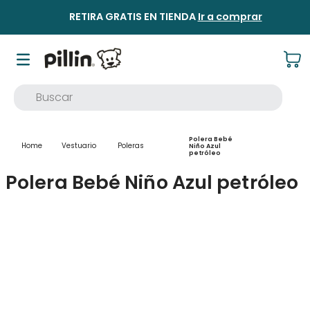
RETIRA GRATIS EN TIENDA
Ir a comprar
Buscar
TÉRMINOS MÁS BUSCADOS
Polera Bebé
1
.
buzo
Vestuario
Poleras
Niño Azul
petróleo
2
.
osito
Polera Bebé Niño Azul petróleo
3
.
pijama
4
.
poleron
5
.
body
6
.
zapatillas
7
.
vestidos