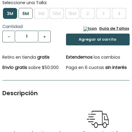
3M
6M
9M
12M
18M
2
3
4
Cantidad
Guía de Tallas
－
＋
Retiro en tienda
gratis
Extendemos
los cambios
Envío gratis
sobre $50.000
Paga en 6 cuotas
sin interés
Descripción
Polera Bebé Niño cuello y borde mangas en rib , full
estampado abotonado delantero
Tipo de Producto: Polera
Color: Azul petróleo