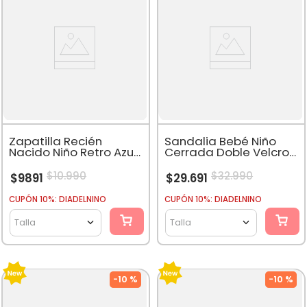
Zapatilla Recién
Sandalia Bebé Niño
Nacido Niño Retro Azul
Cerrada Doble Velcro
Marino
Beige
$
10
.
990
$
32
.
990
$
9891
$
29
.
691
CUPÓN 10%: DIADELNINO
CUPÓN 10%: DIADELNINO
Talla
Talla
-
10 %
-
10 %