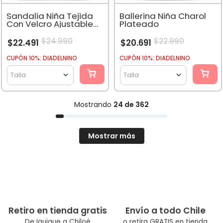
Sandalia Niña Tejida
Ballerina Niña Charol
Con Velcro Ajustable
Plateado
Dorado
$
24
.
990
$
22
.
990
$
22
.
491
$
20
.
691
CUPÓN 10%: DIADELNINO
CUPÓN 10%: DIADELNINO
Talla
Talla
Mostrando
24 de 362
Mostrar más
Retiro en tienda gratis
Envío a todo Chile
De Iquique a Chiloé
o retira GRATIS en tienda