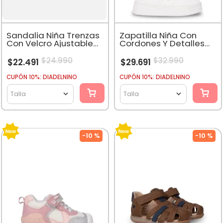
Sandalia Niña Trenzas
Zapatilla Niña Con
Con Velcro Ajustable
Cordones Y Detalles
Damasco
Dorados Blanco
$
24
.
990
$
32
.
990
$
22
.
491
$
29
.
691
CUPÓN 10%: DIADELNINO
CUPÓN 10%: DIADELNINO
Talla
Talla
-
10 %
-
10 %