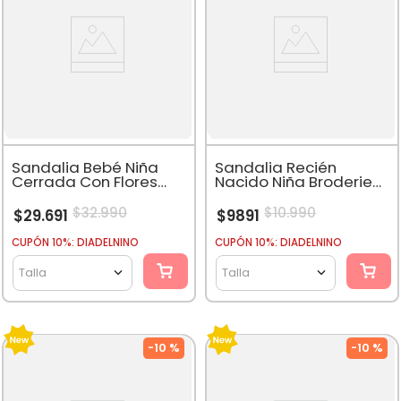
Sandalia Bebé Niña
Sandalia Recién
Cerrada Con Flores
Nacido Niña Broderie
Blanco
Rosado
$
32
.
990
$
10
.
990
$
29
.
691
$
9891
CUPÓN 10%: DIADELNINO
CUPÓN 10%: DIADELNINO
Talla
Talla
-
10 %
-
10 %