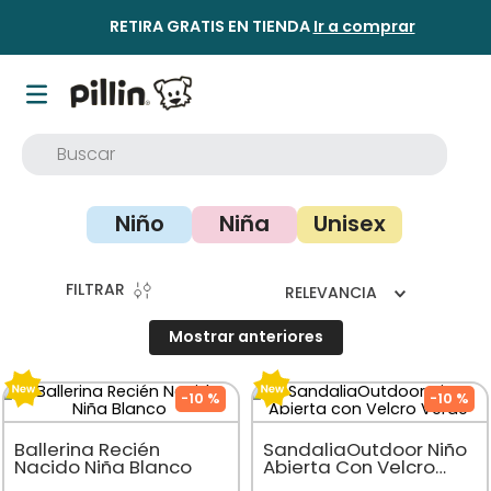
RETIRA GRATIS EN TIENDA
Ir a comprar
Buscar
TÉRMINOS MÁS BUSCADOS
Niño
Niña
Unisex
1
.
buzo
2
.
osito
FILTRAR
RELEVANCIA
3
.
pijama
Mostrar anteriores
4
.
poleron
5
.
body
-
10 %
-
10 %
6
.
zapatillas
Ballerina Recién
SandaliaOutdoor Niño
7
.
vestidos
Nacido Niña Blanco
Abierta Con Velcro
Verde