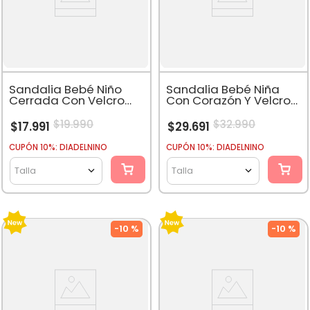
Sandalia Bebé Niño
Sandalia Bebé Niña
Cerrada Con Velcro
Con Corazón Y Velcros
Café
Ajustables Blanco
$
19
.
990
$
32
.
990
$
17
.
991
$
29
.
691
CUPÓN 10%: DIADELNINO
CUPÓN 10%: DIADELNINO
Talla
Talla
-
10 %
-
10 %