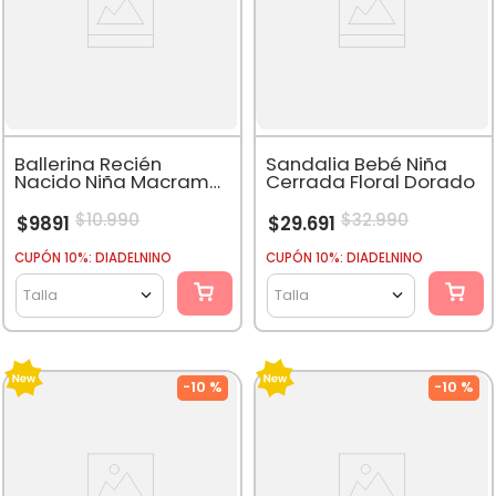
Ballerina Recién
Sandalia Bebé Niña
Nacido Niña Macramé
Cerrada Floral Dorado
Con Cinta Rosado
$
10
.
990
$
32
.
990
$
9891
$
29
.
691
CUPÓN 10%: DIADELNINO
CUPÓN 10%: DIADELNINO
Talla
Talla
-
10 %
-
10 %