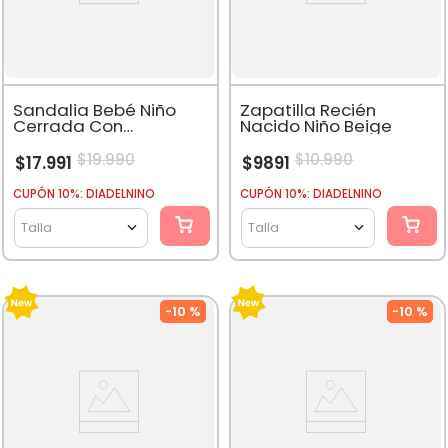
Sandalia Bebé Niño
Zapatilla Recién
Cerrada Con
Nacido Niño Beige
Dinosaurios Azul
Marino
$
19
.
990
$
10
.
990
$
17
.
991
$
9891
CUPÓN 10%: DIADELNINO
CUPÓN 10%: DIADELNINO
Talla
Talla
-
10 %
-
10 %