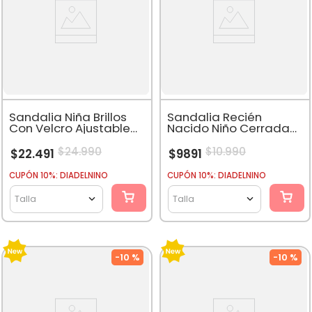
Sandalia Niña Brillos
Sandalia Recién
Con Velcro Ajustable
Nacido Niño Cerrada
Blanco
Con Velcro Azul
$
24
.
990
$
10
.
990
$
22
.
491
$
9891
CUPÓN 10%: DIADELNINO
CUPÓN 10%: DIADELNINO
Talla
Talla
-
10 %
-
10 %