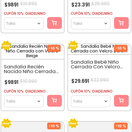
8
.
gorro
$
10
.
990
$
25
.
990
$
9891
$
23
.
391
9
.
panty
CUPÓN 10%: DIADELNINO
CUPÓN 10%: DIADELNINO
10
.
calcetines
Talla
Talla
-
10 %
-
10 %
Sandalia Bebé Niño
Sandalia Recién
Cerrada Con Velcro
Nacido Niño Cerrada
Denim
Con Velcro Beige
$
32
.
990
$
29
.
691
$
10
.
990
$
9891
CUPÓN 10%: DIADELNINO
CUPÓN 10%: DIADELNINO
Talla
Talla
-
10 %
-
10 %