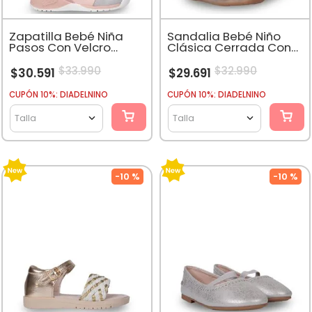
Zapatilla Bebé Niña
Sandalia Bebé Niño
Pasos Con Velcro
Clásica Cerrada Con
Damasco
Velcro Café
$
33
.
990
$
32
.
990
$
30
.
591
$
29
.
691
CUPÓN 10%: DIADELNINO
CUPÓN 10%: DIADELNINO
Talla
Talla
-
10 %
-
10 %