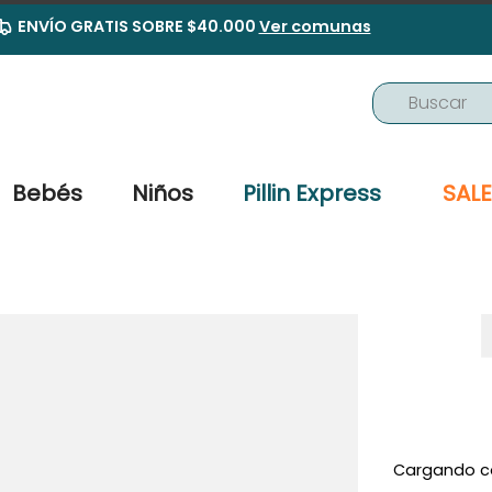
ENVÍO GRATIS SOBRE $40.000
Ver comunas
Buscar
TÉRMINOS MÁS BUSCADOS
1
.
buzo
Bebés
Niños
Pillin Express
SALE
2
.
osito
3
.
pijama
4
.
poleron
5
.
body
6
.
zapatillas
7
.
vestidos
8
.
gorro
Cargando c
9
.
panty