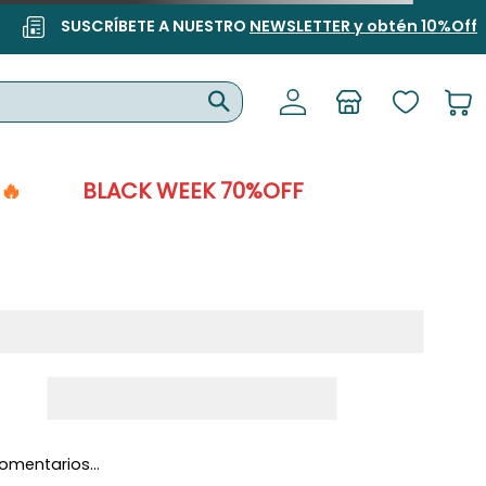
SUSCRÍBETE A NUESTRO
NEWSLETTER y obtén 10%Off
🔥
BLACK WEEK 70%OFF
omentarios…