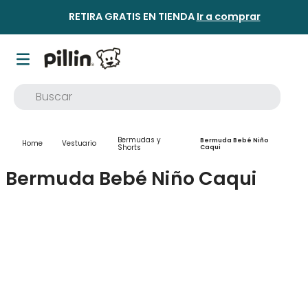
RETIRA GRATIS EN TIENDA
Ir a comprar
Buscar
TÉRMINOS MÁS BUSCADOS
Bermudas y
Bermuda Bebé Niño
Vestuario
1
.
buzo
Shorts
Caqui
2
.
osito
Bermuda Bebé Niño Caqui
3
.
pijama
4
.
poleron
5
.
body
6
.
zapatillas
7
.
vestidos