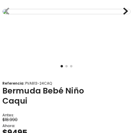
8
.
gorro
9
.
botas agua
10
.
panty
Referencia
:
PVA813-24CAQ
Bermuda Bebé Niño
Caqui
$
18
.
990
$
9495