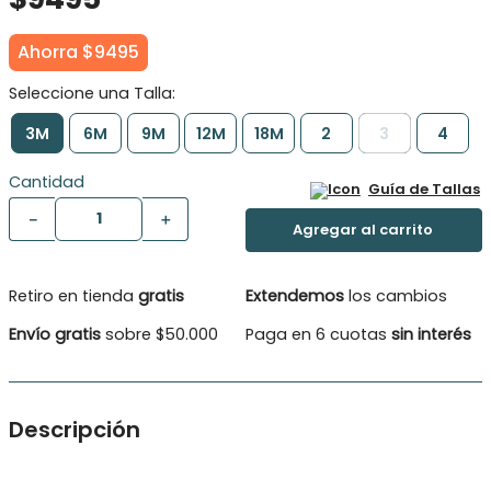
Ahorra
$
9495
3M
6M
9M
12M
18M
2
3
4
Cantidad
Guía de Tallas
－
＋
Retiro en tienda
gratis
Extendemos
los cambios
Envío gratis
sobre $50.000
Paga en 6 cuotas
sin interés
Descripción
Bermuda cargo Bebé Niño, cordón y elástico ajustable,