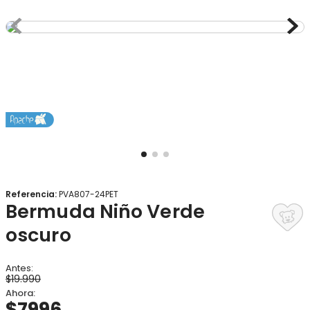
8
.
gorro
9
.
panty
10
.
botas agua
Referencia
:
PVA807-24PET
Bermuda Niño Verde
oscuro
$
19
.
990
$
7996