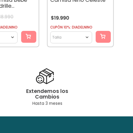
rille
18
.
990
$
19
.
990
CUPÓ
IADELNINO
CUPÓN 10%: DIADELNINO
Tal
Talla
Extendemos los
Cambios
Hasta 3 meses