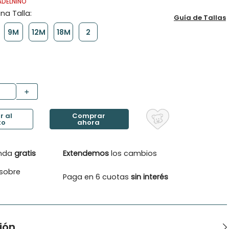
ADELNINO
Guía de Tallas
9M
12M
18M
2
＋
enda
gratis
Extendemos
los cambios
sobre
Paga en 6 cuotas
sin interés
ión