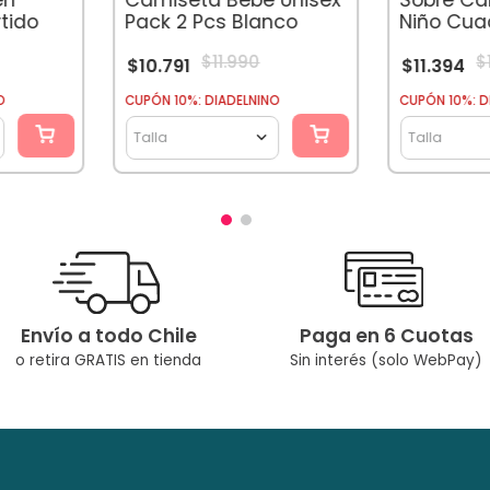
tido
Pack 2 Pcs Blanco
Niño Cuad
Marengo
$
11
.
990
$
$
10
.
791
$
11
.
394
O
CUPÓN 10%: DIADELNINO
CUPÓN 10%: D
Talla
Talla
Envío a todo Chile
Paga en 6 Cuotas
o retira GRATIS en tienda
Sin interés (solo WebPay)