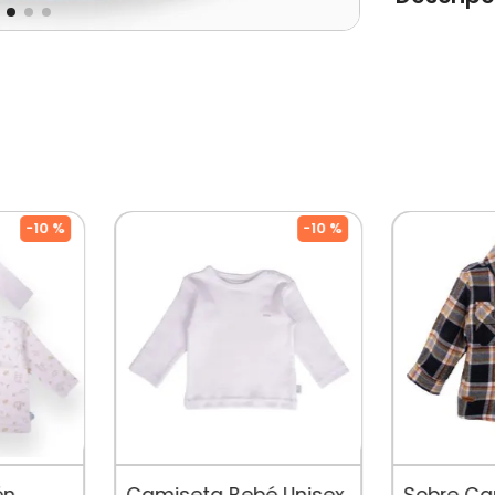
Hermosa y 
botones en 
Tipo de Pro
Género: Be
Color: Deni
Ocasión: C
-
10 %
-
10 %
Composicio
Temporada:
Cuidados: 
Por Separad
De Diseñado
Mercado, P
Su Crecimine
én
Camiseta Bebé Unisex
Sobre Ca