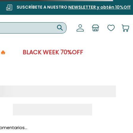
SUSCRÍBETE A NUESTRO
NEWSLETTER y obtén 10%Off
🔥
BLACK WEEK 70%OFF
omentarios…