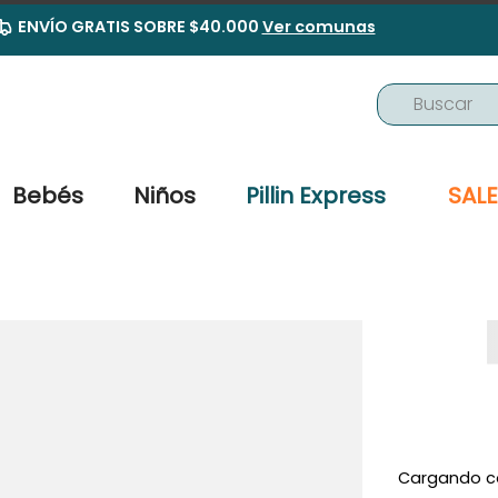
ENVÍO GRATIS SOBRE $40.000
Ver comunas
Buscar
TÉRMINOS MÁS BUSCADOS
1
.
buzo
Bebés
Niños
Pillin Express
SALE
2
.
osito
3
.
pijama
4
.
poleron
5
.
body
6
.
zapatillas
7
.
vestidos
8
.
gorro
Cargando c
9
.
panty