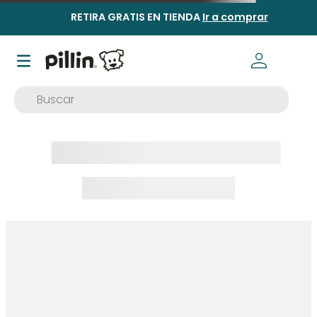
RETIRA GRATIS EN TIENDA
Ir a comprar
Buscar
TÉRMINOS MÁS BUSCADOS
1
.
buzo
2
.
osito
3
.
pijama
4
.
poleron
5
.
body
6
.
zapatillas
7
.
vestidos