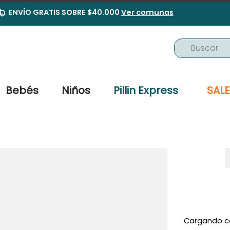
ENVÍO GRATIS SOBRE $40.000
Ver comunas
Buscar
TÉRMINOS MÁS BUSCADOS
1
.
buzo
Bebés
Niños
Pillin Express
SALE
2
.
osito
3
.
pijama
4
.
poleron
5
.
body
6
.
zapatillas
7
.
vestidos
8
.
gorro
Cargando c
9
.
panty