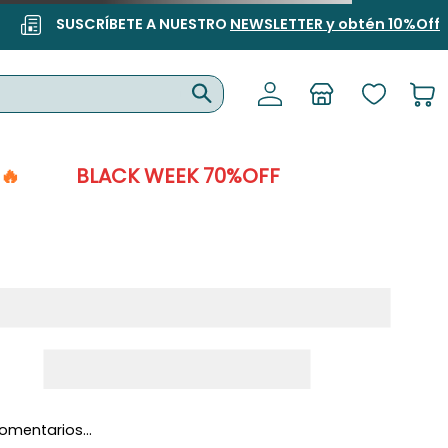
SUSCRÍBETE A NUESTRO
NEWSLETTER y obtén 10%Off
🔥
BLACK WEEK 70%OFF
omentarios…