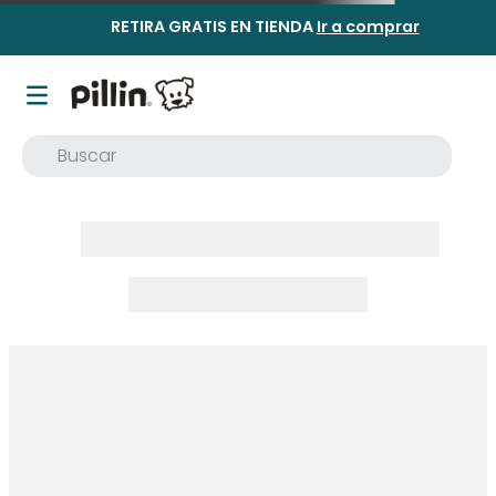
RETIRA GRATIS EN TIENDA
Ir a comprar
Buscar
TÉRMINOS MÁS BUSCADOS
1
.
buzo
2
.
osito
3
.
pijama
4
.
poleron
5
.
body
6
.
zapatillas
7
.
vestidos