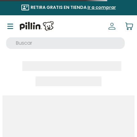
RETIRA GRATIS EN TIENDA
Ir a comprar
Buscar
TÉRMINOS MÁS BUSCADOS
1
.
buzo
2
.
osito
3
.
pijama
4
.
poleron
5
.
body
6
.
zapatillas
7
.
vestidos