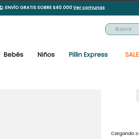
ENVÍO GRATIS SOBRE $40.000
Ver comunas
Buscar
TÉRMINOS MÁS BUSCADOS
1
.
buzo
Bebés
Niños
Pillin Express
SALE
2
.
osito
3
.
pijama
4
.
poleron
5
.
body
6
.
zapatillas
7
.
vestidos
8
.
gorro
Cargando c
9
.
panty