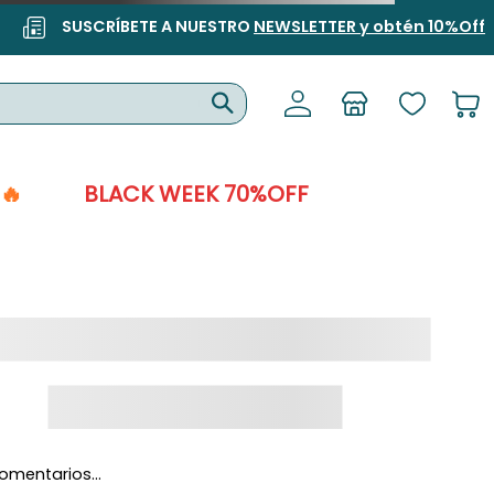
SUSCRÍBETE A NUESTRO
NEWSLETTER y obtén 10%Off
🔥
BLACK WEEK 70%OFF
omentarios…