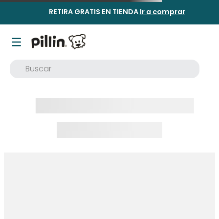
RETIRA GRATIS EN TIENDA
Ir a comprar
Buscar
TÉRMINOS MÁS BUSCADOS
1
.
buzo
2
.
osito
3
.
poleron
4
.
pijama
5
.
body
6
.
vestidos
7
.
zapatillas