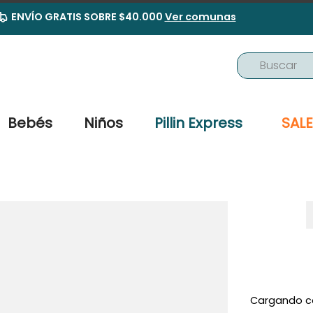
ENVÍO GRATIS SOBRE $40.000
Ver comunas
Buscar
TÉRMINOS MÁS BUSCADOS
1
.
buzo
Bebés
Niños
Pillin Express
SALE
2
.
osito
3
.
pijama
4
.
poleron
5
.
body
6
.
zapatillas
7
.
vestidos
8
.
gorro
Cargando c
9
.
panty