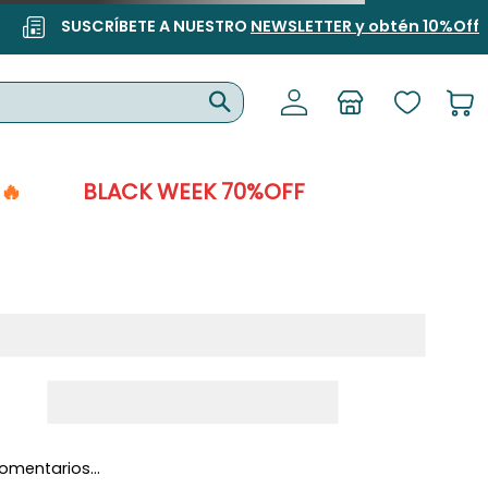
SUSCRÍBETE A NUESTRO
NEWSLETTER y obtén 10%Off
🔥
BLACK WEEK 70%OFF
omentarios…