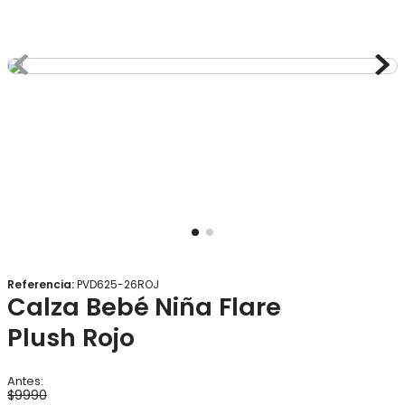
8
.
gorro
9
.
panty
10
.
calcetines
Referencia
:
PVD625-26ROJ
Calza Bebé Niña Flare
Plush Rojo
$
9990