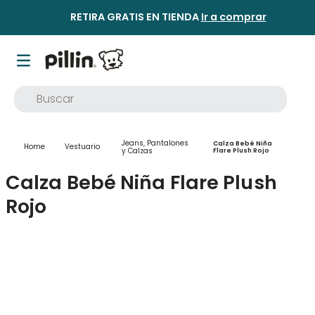
RETIRA GRATIS EN TIENDA
Ir a comprar
Buscar
TÉRMINOS MÁS BUSCADOS
Jeans, Pantalones
Calza Bebé Niña
Vestuario
1
.
buzo
y Calzas
Flare Plush Rojo
2
.
osito
Calza Bebé Niña Flare Plush
3
.
pijama
Rojo
4
.
poleron
5
.
body
6
.
zapatillas
7
.
vestidos