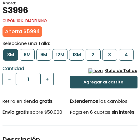
$
3996
CUPÓN 10%: DIADELNINO
Ahorra
$
5994
3M
6M
9M
12M
18M
2
3
4
Cantidad
Guía de Tallas
－
＋
Retiro en tienda
gratis
Extendemos
los cambios
Envío gratis
sobre $50.000
Paga en 6 cuotas
sin interés
Descripción