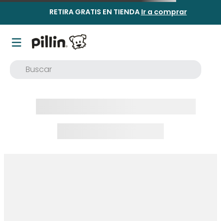
RETIRA GRATIS EN TIENDA
Ir a comprar
Buscar
TÉRMINOS MÁS BUSCADOS
1
.
buzo
2
.
osito
3
.
pijama
4
.
poleron
5
.
body
6
.
zapatillas
7
.
vestidos