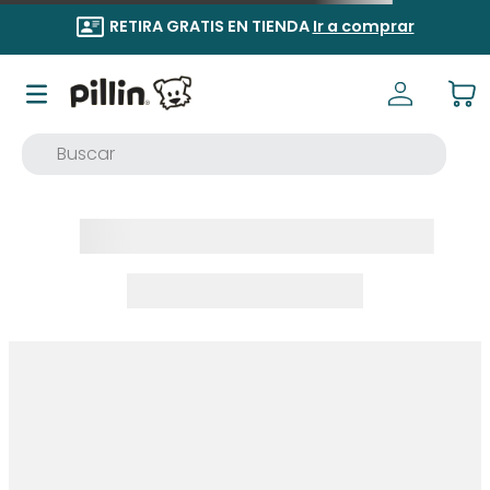
RETIRA GRATIS EN TIENDA
Ir a comprar
Buscar
TÉRMINOS MÁS BUSCADOS
1
.
buzo
2
.
osito
3
.
pijama
4
.
poleron
5
.
body
6
.
zapatillas
7
.
vestidos