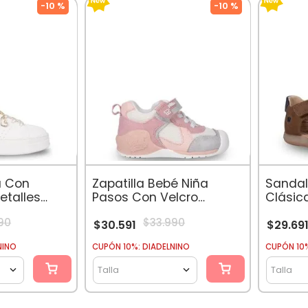
-
10 %
-
10 %
10
.
botas agua
a Con
Zapatilla Bebé Niña
Sandal
etalles
Pasos Con Velcro
Clásic
nco
Damasco
Velcro
90
$
33
.
990
$
30
.
591
$
29
.
69
NINO
CUPÓN 10%: DIADELNINO
CUPÓN 10%
Talla
Talla