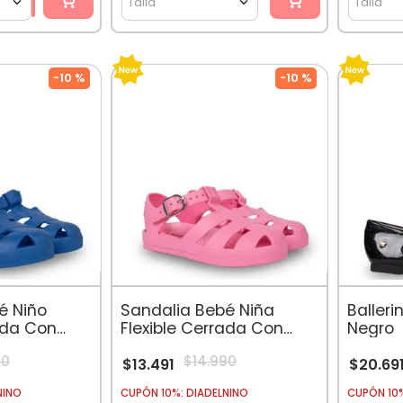
Talla
Talla
-
10 %
-
10 %
é Niño
Sandalia Bebé Niña
Balleri
ada Con
Flexible Cerrada Con
Negro
no
Broche Rosado
90
$
14
.
990
$
13
.
491
$
20
.
69
NINO
CUPÓN 10%: DIADELNINO
CUPÓN 10%