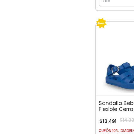
Talla
Sandalia Beb
Flexible Cerr
Broche Azuli
$
14
.
9
$
13
.
491
CUPÓN 10%: DIADEL