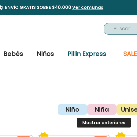
ENVÍO GRATIS SOBRE $40.000
Ver comunas
Buscar
TÉRMINOS MÁS BUSCADOS
1
.
buzo
Bebés
Niños
Pillin Express
SALE
2
.
osito
3
.
pijama
4
.
poleron
5
.
body
6
.
zapatillas
Niño
Niña
Unis
7
.
vestidos
Mostrar anteriores
8
.
gorro
9
.
panty