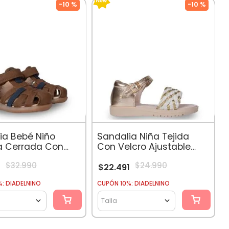
-
10 %
-
10 %
ia Bebé Niño
Sandalia Niña Tejida
a Cerrada Con
Con Velcro Ajustable
 Café
Dorado
$
32
.
990
$
24
.
990
1
$
22
.
491
: DIADELNINO
CUPÓN 10%: DIADELNINO
Talla