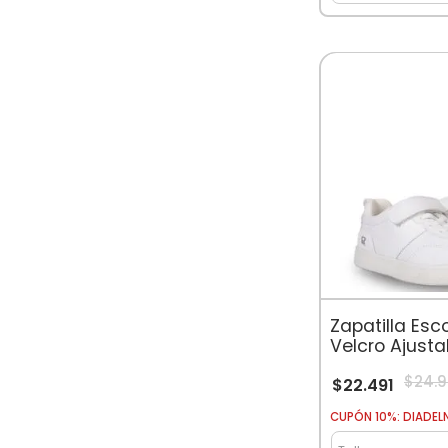
Zapatilla Esc
Velcro Ajusta
$
24
.
9
$
22
.
491
CUPÓN 10%: DIADEL