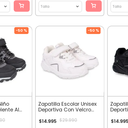
Talla
Talla
-
50 %
-
50 %
Niño
Zapatilla Escolar Unisex
Zapatil
lente Al
Deportiva Con Velcro
Deport
Blanco
Negro
90
$
29
.
990
$
14
.
995
$
14
.
99