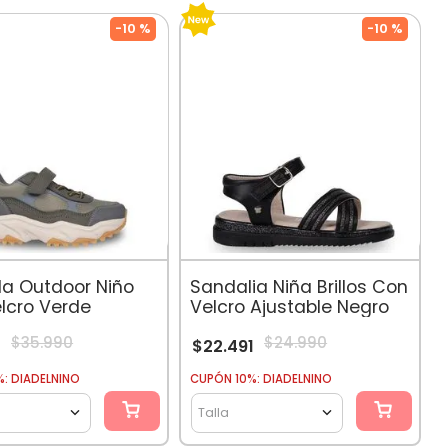
-
10 %
-
10 %
lla Outdoor Niño
Sandalia Niña Brillos Con
lcro Verde
Velcro Ajustable Negro
$
35
.
990
$
24
.
990
1
$
22
.
491
: DIADELNINO
CUPÓN 10%: DIADELNINO
Talla