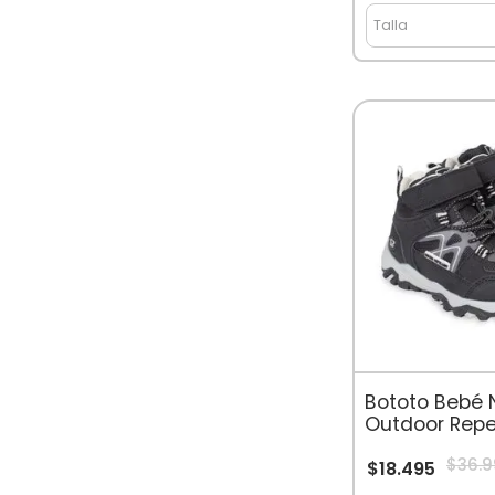
Talla
Bototo Bebé 
Outdoor Repe
Agua Negro
$
36
.
9
$
18
.
495