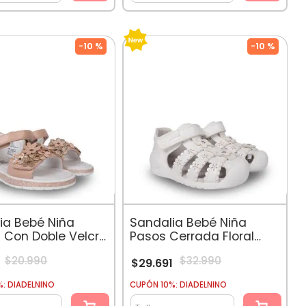
-
10 %
-
10 %
ia Bebé Niña
Sandalia Bebé Niña
a Con Doble Velcro
Pasos Cerrada Floral
co
Blanco
$
20
.
990
$
32
.
990
$
29
.
691
: DIADELNINO
CUPÓN 10%: DIADELNINO