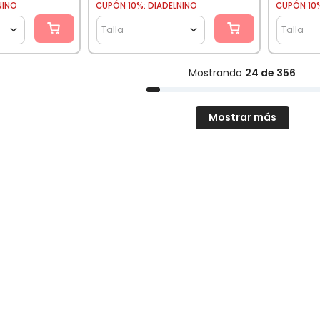
NINO
CUPÓN 10%: DIADELNINO
CUPÓN 10%
Talla
Talla
Mostrando
24 de 356
Mostrar más
Envío a todo Chile
Paga en 6 Cuotas
o retira GRATIS en tienda
Sin interés (solo WebPay)