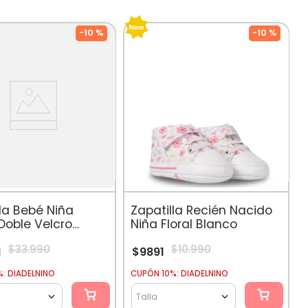
-
10 %
-
10 %
lla Bebé Niña
Zapatilla Recién Nacido
Doble Velcro
Niña Floral Blanco
o
$
33
.
990
$
10
.
990
1
$
9891
: DIADELNINO
CUPÓN 10%: DIADELNINO
Talla