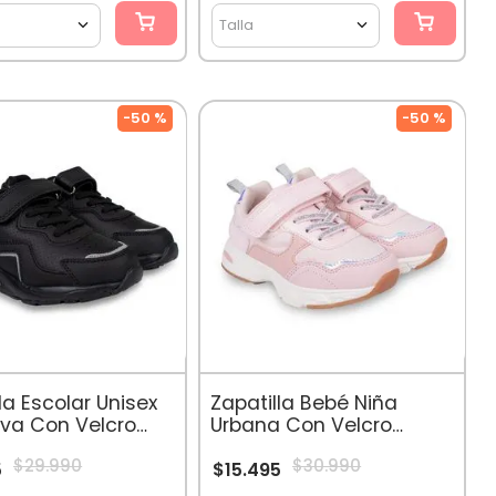
Talla
-
50 %
-
50 %
la Escolar Unisex
Zapatilla Bebé Niña
iva Con Velcro
Urbana Con Velcro
Rosado
$
29
.
990
$
30
.
990
5
$
15
.
495