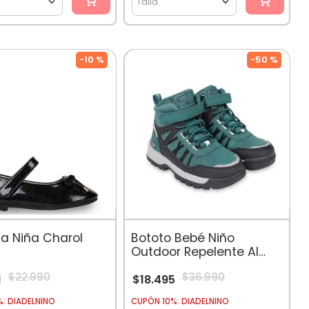
Talla
-
10 %
-
50 %
na Niña Charol
Bototo Bebé Niño
Outdoor Repelente Al
Agua Petroleo
$
22
.
990
$
36
.
990
1
$
18
.
495
: DIADELNINO
CUPÓN 10%: DIADELNINO