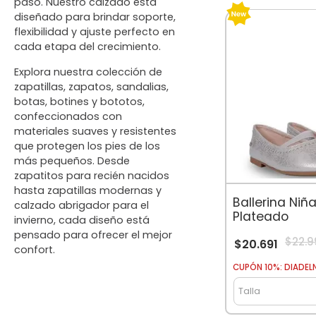
paso. Nuestro calzado está
diseñado para brindar soporte,
flexibilidad y ajuste perfecto en
cada etapa del crecimiento.
Explora nuestra colección de
zapatillas, zapatos, sandalias,
botas, botines y bototos,
confeccionados con
materiales suaves y resistentes
que protegen los pies de los
más pequeños. Desde
zapatitos para recién nacidos
hasta zapatillas modernas y
Ballerina Niñ
calzado abrigador para el
Plateado
invierno, cada diseño está
pensado para ofrecer el mejor
$
22
.
9
$
20
.
691
confort.
CUPÓN 10%: DIADEL
Talla