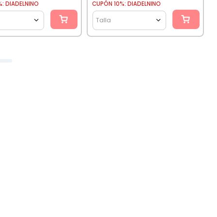
: DIADELNINO
CUPÓN 10%: DIADELNINO
Talla
Extendemos los
Cambios
Hasta 3 meses