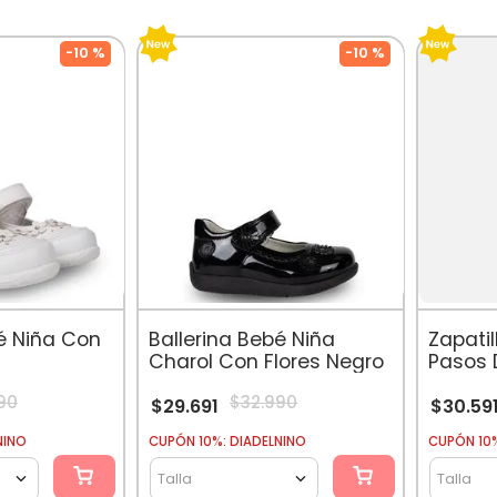
-
10 %
-
10 %
bé Niña Con
Ballerina Bebé Niña
Zapati
Charol Con Flores Negro
Pasos 
Rosad
90
$
32
.
990
$
29
.
691
$
30
.
59
NINO
CUPÓN 10%: DIADELNINO
CUPÓN 10%
Talla
Talla