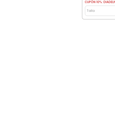
CUPÓN 10%: DIADEL
Talla
Retiro en tienda gratis
De Iquique a Chiloé