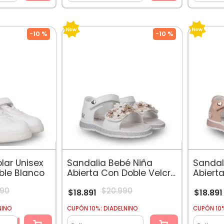
-
10 %
-
10 %
olar Unisex
Sandalia Bebé Niña
Sandal
ble Blanco
Abierta Con Doble Velcro
Abiert
Blanco
Damas
90
$
20
.
990
$
18
.
891
$
18
.
891
NINO
CUPÓN 10%: DIADELNINO
CUPÓN 10%