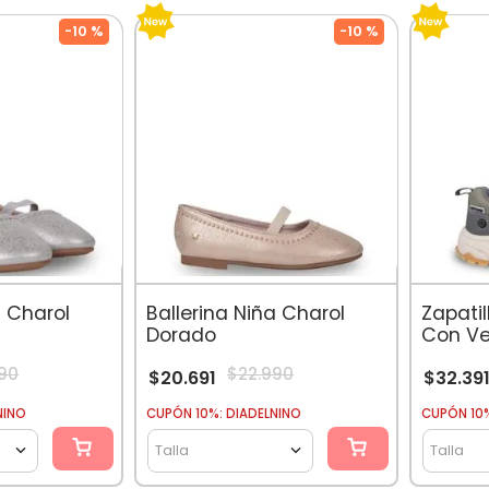
-
10 %
-
10 %
a Charol
Ballerina Niña Charol
Zapati
Dorado
Con Ve
90
$
22
.
990
$
20
.
691
$
32
.
39
NINO
CUPÓN 10%: DIADELNINO
CUPÓN 10%
Talla
Talla