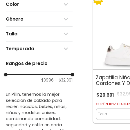
Color
Bota
Bota agua
Rojo
Botin
Género
Naranjo
Bototo
Amarillo
Niño
Charol
Azul
Talla
Niña
Cover Shoes
Verde
Unisex
Pantufla
3M
Morado
Temporada
Sandalias
6M
Rosado
Zapatillas
18
Negro
Otoño-Invierno
19
Rangos de precio
Blanco
Primavera-Verano
20
Celeste
21
Zapatilla Niñ
$3996
–
$32.391
22
Cordones Y D
23
Dorados Bla
24
$
32
.
9
En Pillin, tenemos la mejor
$
29
.
691
25
selección de calzado para
CUPÓN 10%: DIADEL
recién nacidos, bebés, niños,
niñas y modelos unisex,
Talla
combinando comodidad,
seguridad y estilo en cada