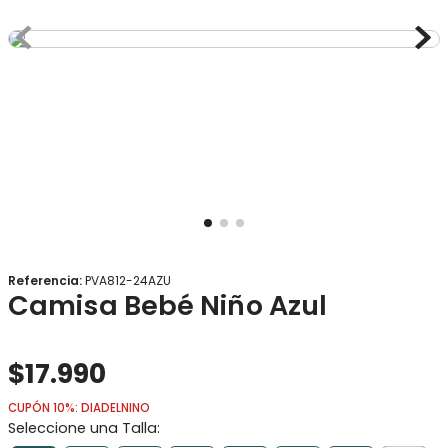
8
.
gorro
9
.
panty
10
.
calcetines
Referencia
:
PVA812-24AZU
Camisa Bebé Niño Azul
$
17
.
990
CUPÓN 10%: DIADELNINO