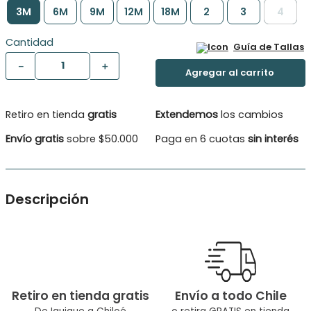
3M
6M
9M
12M
18M
2
3
4
Cantidad
Guía de Tallas
－
＋
Retiro en tienda
gratis
Extendemos
los cambios
Envío gratis
sobre $50.000
Paga en 6 cuotas
sin interés
Descripción
Fresca camisa de Lino-viscosa ,botones en pata delantera
,bolsillo delantero ,estampado con flores al tono
Tipo de Producto: Camisa
Género: Bebé niño
Retiro en tienda gratis
Envío a todo Chile