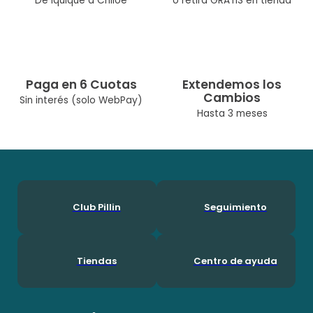
De Iquique a Chiloé
o retira GRATIS en tienda
Color: Azul
Ocasión: Casual
Composicíon: Lino 55%, Viscosa 45%
Paga en 6 Cuotas
Extendemos los
Temporada: Primavera / Verano
Cambios
Sin interés (solo WebPay)
Cuidados: Lavar A Máquina Max 30° C/No Usar Cloro/No Usar
Hasta 3 meses
Secadora/Lavar Por Separado O Con Colores Similares
Diseñado Por Nuestro Equipo Chileno De Diseñadoras. Pillín, Es
Una Marca Chilena Con Más De 60 Años En El Mercado, Por Lo
Que Ha Podido Acompañar A Muchas Generaciones Durante
Su Crecimineto. En Pillín, Nos Encanta Ser Niños!
Club Pillin
Seguimiento
Tiendas
Centro de ayuda