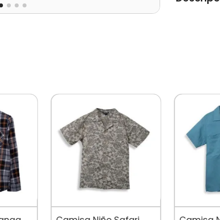
Camisa Bebé
delantera, 
Tipo de pr
Color: Blan
Ocasión: C
Composició
Modelo: PV
Temporada:
Cuidados: 
Por Separad
De Diseñado
Mercado, P
Su Crecimine
Manga
Camisa Niño Safari
Camisa N