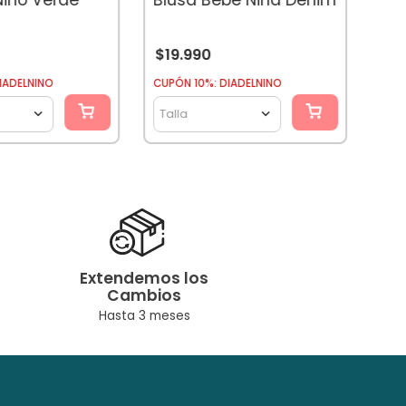
$
19
.
990
CUPÓ
IADELNINO
CUPÓN 10%: DIADELNINO
Tal
Talla
Extendemos los
Cambios
Hasta 3 meses