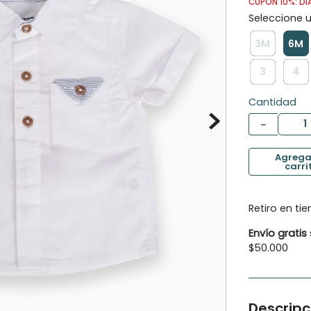
CUPÓN 10%: DI
10
.
botas agua
3M
6M
3
4
Cantidad
－
Retiro en ti
Envío gratis
$50.000
Descripc