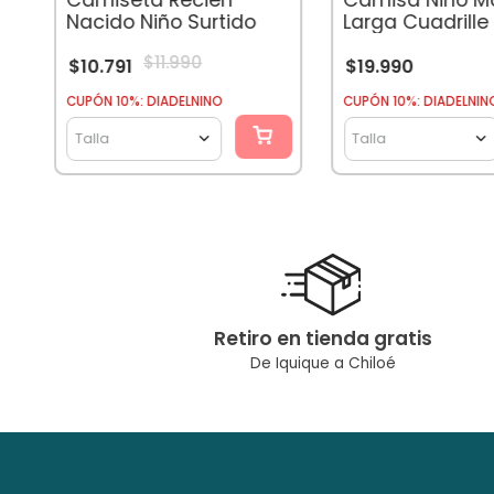
Nacido Niño Surtido
Larga Cuadrille
$
11
.
990
$
10
.
791
$
19
.
990
CUPÓN 10%: DIADELNINO
CUPÓN 10%: DIADELNIN
Talla
Talla
Retiro en tienda gratis
De Iquique a Chiloé