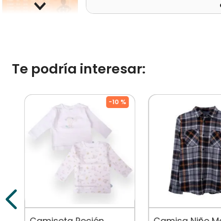
Te podría interesar:
%
-
10 %
Camiseta Recién
Camisa Niño 