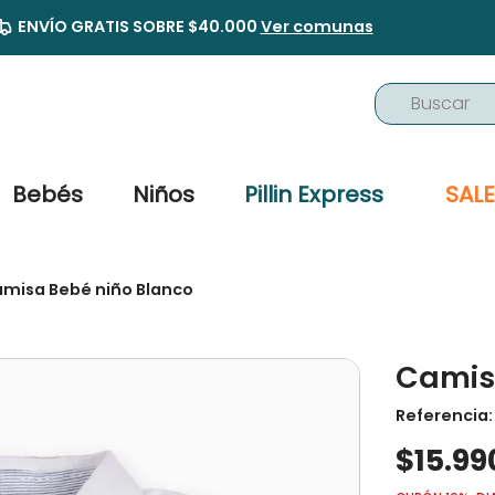
ENVÍO GRATIS SOBRE $40.000
Ver comunas
Buscar
TÉRMINOS MÁS BUSCADOS
1
.
buzo
Bebés
Niños
Pillin Express
SALE
2
.
osito
3
.
pijama
misa Bebé niño Blanco
4
.
poleron
5
.
body
Camis
6
.
zapatillas
7
.
vestidos
Referencia
$
15
.
99
8
.
gorro
9
.
panty