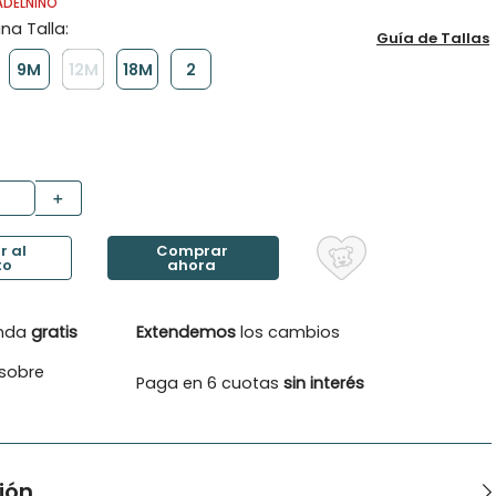
ADELNINO
Guía de Tallas
9M
12M
18M
2
＋
enda
gratis
Extendemos
los cambios
sobre
Paga en 6 cuotas
sin interés
ión