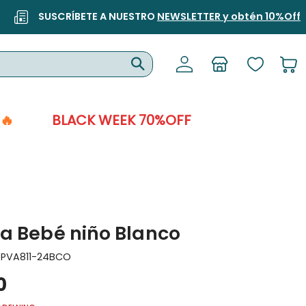
SUSCRÍBETE A NUESTRO
NEWSLETTER y obtén 10%Off
🔥
BLACK WEEK 70%OFF
a Bebé niño Blanco
:
PVA811-24BCO
0