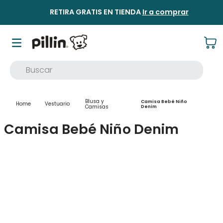
RETIRA GRATIS EN TIENDA
Ir a comprar
Buscar
TÉRMINOS MÁS BUSCADOS
Blusa y
Camisa Bebé Niño
Vestuario
1
.
buzo
Camisas
Denim
2
.
osito
Camisa Bebé Niño Denim
3
.
pijama
4
.
poleron
5
.
body
6
.
zapatillas
7
.
vestidos