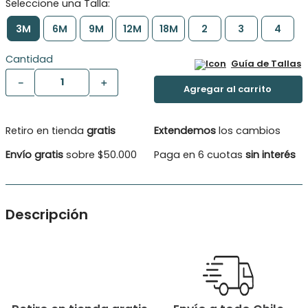
3M
6M
9M
12M
18M
2
3
4
Cantidad
Guía de Tallas
－
＋
Retiro en tienda
gratis
Extendemos
los cambios
Envío gratis
sobre $50.000
Paga en 6 cuotas
sin interés
Descripción
Camisa Bebé Niño, proceso discharge , fresca liviana para tus
tardes de verano
Tipo de Producto: Camisa
Género: Bebé niño