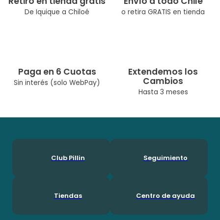
Retiro en tienda gratis
Envío a todo Chile
De Iquique a Chiloé
o retira GRATIS en tienda
Color: Denim
Ocasión: Casual
Composicion: Algodón 100%
Paga en 6 Cuotas
Extendemos los
Temporada: Primavera / Verano
Cambios
Sin interés (solo WebPay)
Cuidados: Lavar A Máquina Max 30° C/No Usar Cloro/No Usar
Hasta 3 meses
Secadora/Lavar Por Separado O Con Colores
Similares|Diseñado Por Nuestro Equipo Chileno De
Diseñadoras. Pillín, Es Una Marca Chilena Con Más De 60 Años
En El Mercado, Por Lo Que Ha Podido Acompañar A Muchas
Generaciones Durante Su Crecimineto. En Pillín, Nos Encanta
Ser Niños!
Club Pillin
Seguimiento
Tiendas
Centro de ayuda