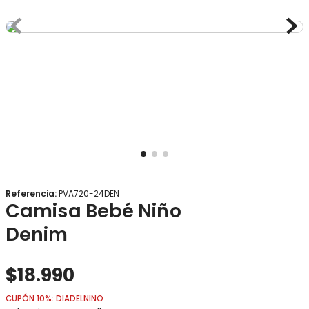
8
.
gorro
9
.
panty
10
.
calcetines
Referencia
:
PVA720-24DEN
Camisa Bebé Niño
Denim
$
18
.
990
CUPÓN 10%: DIADELNINO