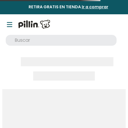
RETIRA GRATIS EN TIENDA
Ir a comprar
Buscar
TÉRMINOS MÁS BUSCADOS
1
.
buzo
2
.
osito
3
.
pijama
4
.
poleron
5
.
body
6
.
zapatillas
7
.
vestidos