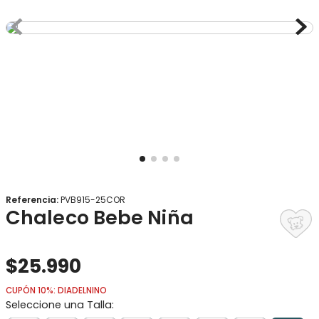
8
.
gorro
9
.
panty
10
.
botas agua
Referencia
:
PVB915-25COR
Chaleco Bebe Niña
$
25
.
990
CUPÓN 10%: DIADELNINO