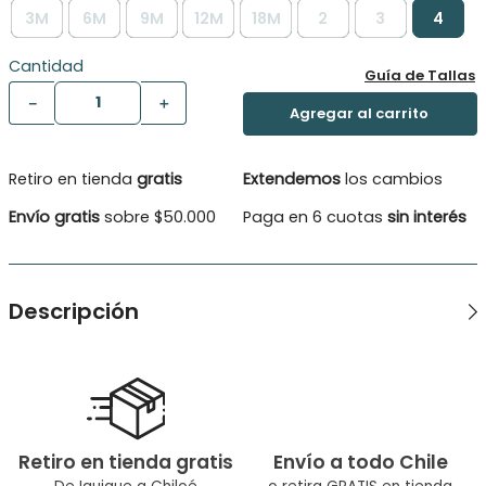
3M
6M
9M
12M
18M
2
3
4
Cantidad
Guía de Tallas
－
＋
Retiro en tienda
gratis
Extendemos
los cambios
Envío gratis
sobre $50.000
Paga en 6 cuotas
sin interés
Descripción
Este encantador chaleco para bebé niña es la opción
perfecta para mantener a tu pequeña cálida y con estilo.
Confeccionado en suave chenille, ofrece una textura lujosa y
acogedora, ideal para las estaciones frescas. El forro polar
añade una capa adicional de calidez, garantizando que tu
bebé esté protegida del frío sin comprometer la comodidad
Retiro en tienda gratis
Envío a todo Chile
Tipo de Producto: Chaleco