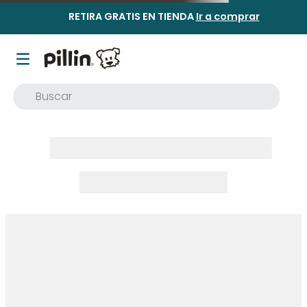
RETIRA GRATIS EN TIENDA
Ir a comprar
Buscar
TÉRMINOS MÁS BUSCADOS
1
.
buzo
2
.
osito
3
.
pijama
4
.
poleron
5
.
body
6
.
zapatillas
7
.
vestidos