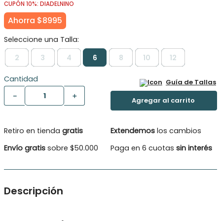
CUPÓN 10%: DIADELNINO
Ahorra
$
8995
2
3
4
6
8
10
12
Cantidad
Guía de Tallas
－
＋
Retiro en tienda
gratis
Extendemos
los cambios
Envío gratis
sobre $50.000
Paga en 6 cuotas
sin interés
Descripción
Chaleco niña de nuestra línea de básicos. Botones delantero.
Bello diseño en el tejido delantero y mangas