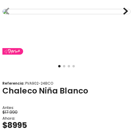
8
.
gorro
9
.
panty
10
.
botas agua
Referencia
:
PVA902-24BCO
Chaleco Niña Blanco
$
17
.
990
$
8995