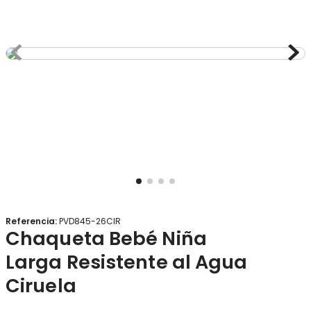
8
.
gorro
9
.
panty
10
.
botas agua
Referencia
:
PVD845-26CIR
Chaqueta Bebé Niña
Larga Resistente al Agua
Ciruela