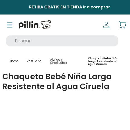
RETIRA GRATIS EN TIENDA
Ir a comprar
Buscar
TÉRMINOS MÁS BUSCADOS
Chaqueta Bebé Niña
Abrigo y
1
.
buzo
Vestuario
Larga Resistente al
Chaquetas
Agua Ciruela
2
.
osito
Chaqueta Bebé Niña Larga
3
.
pijama
Resistente al Agua Ciruela
4
.
poleron
5
.
body
6
.
zapatillas
7
.
vestidos