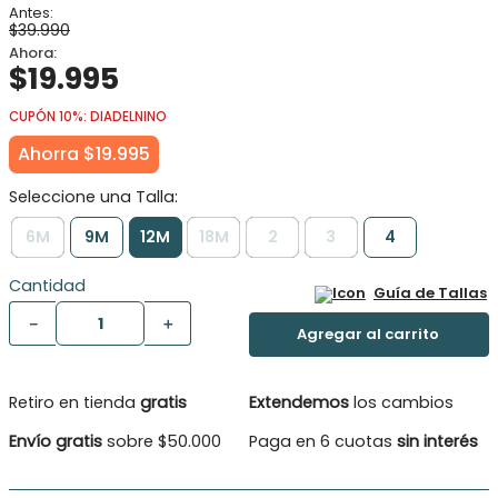
$
39
.
990
$
19
.
995
CUPÓN 10%: DIADELNINO
Ahorra
$
19
.
995
6M
9M
12M
18M
2
3
4
Cantidad
Guía de Tallas
－
＋
Retiro en tienda
gratis
Extendemos
los cambios
Envío gratis
sobre $50.000
Paga en 6 cuotas
sin interés