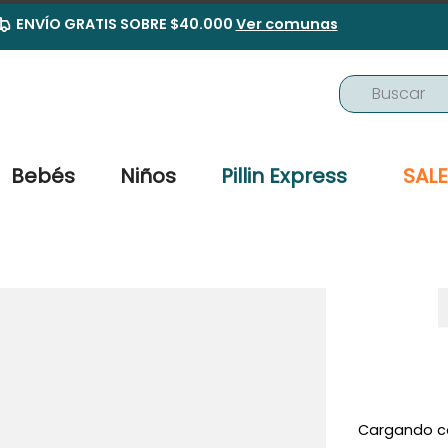
ENVÍO GRATIS SOBRE $40.000
Ver comunas
Buscar
TÉRMINOS MÁS BUSCADOS
1
.
buzo
Bebés
Niños
Pillin Express
SALE
2
.
osito
3
.
pijama
4
.
poleron
5
.
body
6
.
zapatillas
7
.
vestidos
8
.
gorro
Cargando c
9
.
panty