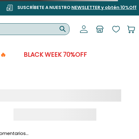
SUSCRÍBETE A NUESTRO
NEWSLETTER y obtén 10%Off
🔥
BLACK WEEK 70%OFF
omentarios…