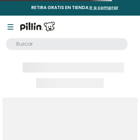
RETIRA GRATIS EN TIENDA
Ir a comprar
Buscar
TÉRMINOS MÁS BUSCADOS
1
.
buzo
2
.
osito
3
.
pijama
4
.
poleron
5
.
body
6
.
zapatillas
7
.
vestidos