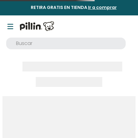
RETIRA GRATIS EN TIENDA
Ir a comprar
Buscar
TÉRMINOS MÁS BUSCADOS
1
.
buzo
2
.
osito
3
.
pijama
4
.
poleron
5
.
body
6
.
zapatillas
7
.
vestidos